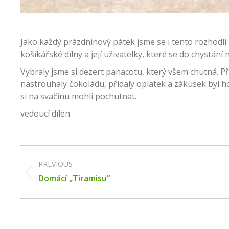
Jako každý prázdninový pátek jsme se i tento rozhodli 
košíkářské dílny a její uživatelky, které se do chystání 
Vybraly jsme si dezert panacotu, který všem chutná. P
nastrouhaly čokoládu, přidaly oplatek a zákusek byl hot
si na svačinu mohli pochutnat.
vedoucí dílen
Post
navigation
PREVIOUS
Previous
Domácí „Tiramisu“
post: