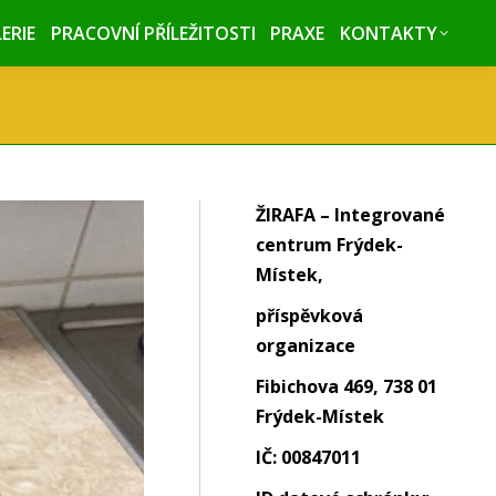
ERIE
ERIE
PRACOVNÍ PŘÍLEŽITOSTI
PRACOVNÍ PŘÍLEŽITOSTI
PRAXE
PRAXE
KONTAKTY
KONTAKTY
ŽIRAFA – Integrované
centrum Frýdek-
Místek,
příspěvková
organizace
Fibichova 469, 738 01
Frýdek-Místek
IČ: 00847011