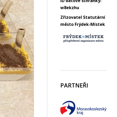
ID datové schránky:
w8ekzhu
Zřizovatel Statutární
město Frýdek-Místek
PARTNEŘI