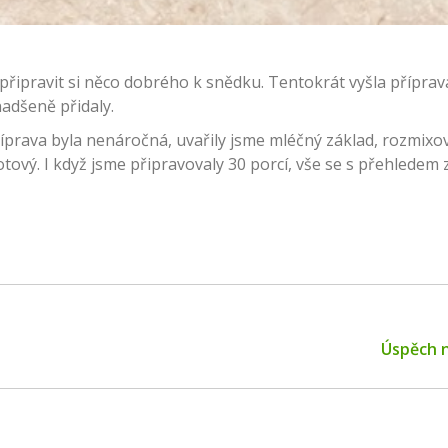
připravit si něco dobrého k snědku. Tentokrát vyšla příprav
nadšeně přidaly.
říprava byla nenáročná, uvařily jsme mléčný základ, rozmixo
ový. I když jsme připravovaly 30 porcí, vše se s přehledem z
Next
Úspěch 
post: