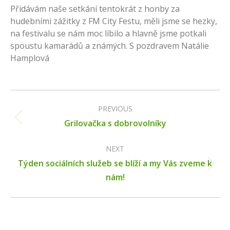
Přidávám naše setkání tentokrát z honby za
hudebními zážitky z FM City Festu, měli jsme se hezky,
na festivalu se nám moc líbilo a hlavně jsme potkali
spoustu kamarádů a známých. S pozdravem Natálie
Hamplová
Post
navigation
PREVIOUS
Previous
Grilovačka s dobrovolníky
post:
NEXT
Týden sociálních služeb se blíží a my Vás zveme k
Next
nám!
post: