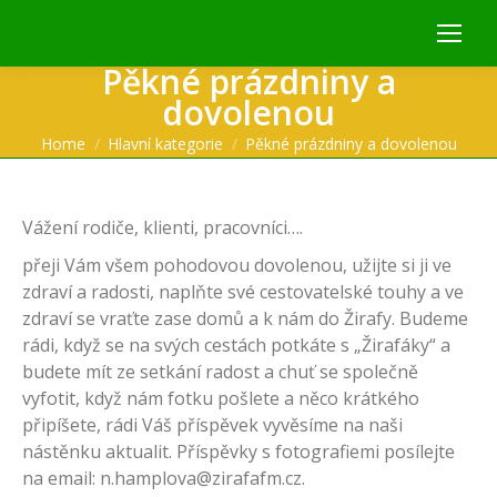
Pěkné prázdniny a
dovolenou
You are here:
Home
Hlavní kategorie
Pěkné prázdniny a dovolenou
Vážení rodiče, klienti, pracovníci….
přeji Vám všem pohodovou dovolenou, užijte si ji ve
zdraví a radosti, naplňte své cestovatelské touhy a ve
zdraví se vraťte zase domů a k nám do Žirafy. Budeme
rádi, když se na svých cestách potkáte s „Žirafáky“ a
budete mít ze setkání radost a chuť se společně
vyfotit, když nám fotku pošlete a něco krátkého
připíšete, rádi Váš příspěvek vyvěsíme na naši
nástěnku aktualit. Příspěvky s fotografiemi posílejte
na email: n.hamplova@zirafafm.cz.