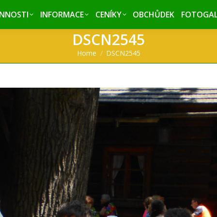
INNOSTI
INNOSTI
INFORMACE
INFORMACE
CENÍKY
CENÍKY
OBCHŮDEK
OBCHŮDEK
FOTOGAL
FOTOGAL
DSCN2545
You are here:
Home
DSCN2545