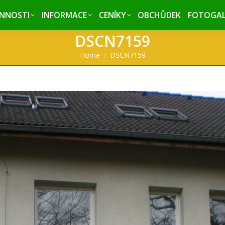
INNOSTI
INNOSTI
INFORMACE
INFORMACE
CENÍKY
CENÍKY
OBCHŮDEK
OBCHŮDEK
FOTOGAL
FOTOGAL
DSCN7159
You are here:
Home
DSCN7159