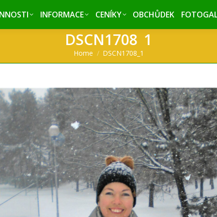
INNOSTI
INNOSTI
INFORMACE
INFORMACE
CENÍKY
CENÍKY
OBCHŮDEK
OBCHŮDEK
FOTOGAL
FOTOGAL
DSCN1708_1
You are here:
Home
DSCN1708_1