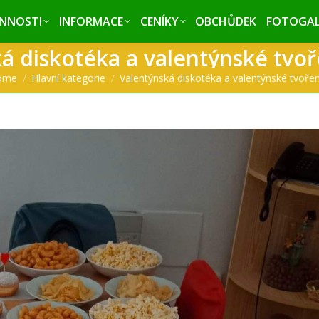
INNOSTI
INNOSTI
INFORMACE
INFORMACE
CENÍKY
CENÍKY
OBCHŮDEK
OBCHŮDEK
FOTOGAL
FOTOGAL
á diskotéka a valentýnské tvoře
 are here:
ome
Hlavní kategorie
Valentýnská diskotéka a valentýnské tvoře