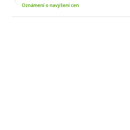
Previous
Oznámení o navýšení cen
post: