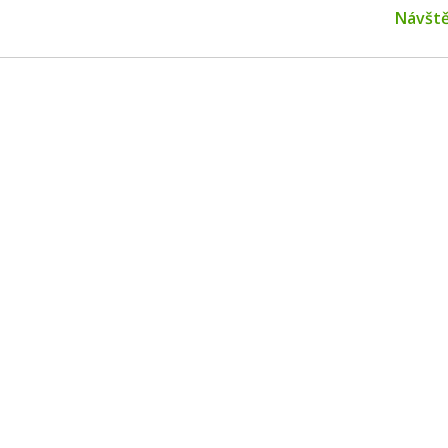
Next
Návště
post: