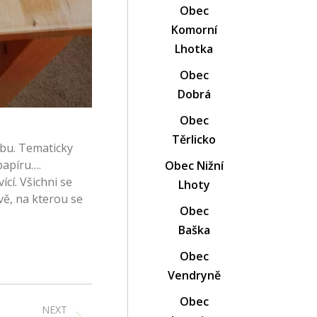
Obec
Komorní
Lhotka
Obec
Dobrá
Obec
Těrlicko
žbu. Tematicky
papíru….
Obec Nižní
ící. Všichni se
Lhoty
vě, na kterou se
Obec
Baška
Obec
Vendryně
Obec
NEXT