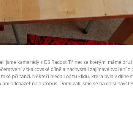
zvali jsme kamarády z DS Radost Třinec se kterými máme dru
bčerstvení v tkalcovské dílně a nachystali zajímavé tvoření z 
aké při tanci. Někteří hledali oázu klidu, která byla v dílně sv
 ani odcházet na autobus. Domluvili jsme se na další návště