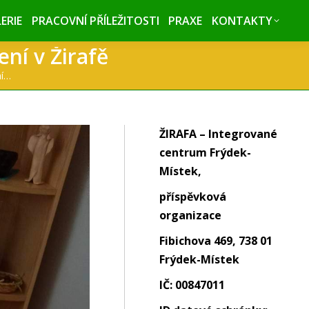
ERIE
ERIE
PRACOVNÍ PŘÍLEŽITOSTI
PRACOVNÍ PŘÍLEŽITOSTI
PRAXE
PRAXE
KONTAKTY
KONTAKTY
ní v Žirafě
ní…
ŽIRAFA – Integrované
centrum Frýdek-
Místek,
příspěvková
organizace
Fibichova 469, 738 01
Frýdek-Místek
IČ: 00847011