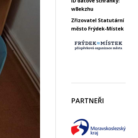
ID datové schránky:
w8ekzhu
Zřizovatel Statutární
město Frýdek-Místek
PARTNEŘI