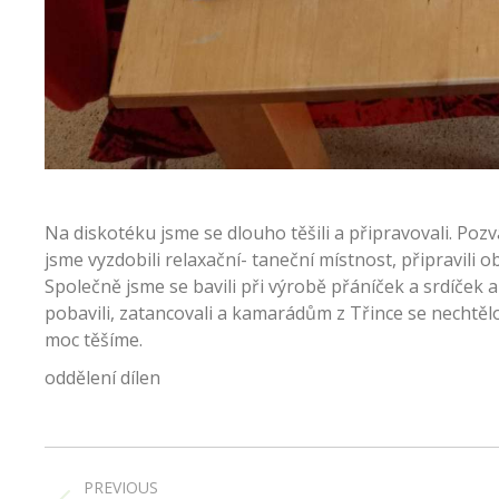
Na diskotéku jsme se dlouho těšili a připravovali. Po
jsme vyzdobili relaxační- taneční místnost, připravili o
Společně jsme se bavili při výrobě přáníček a srdíček a t
pobavili, zatancovali a kamarádům z Třince se nechtělo
moc těšíme.
oddělení dílen
Post
navigation
PREVIOUS