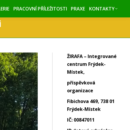
ERIE
ERIE
PRACOVNÍ PŘÍLEŽITOSTI
PRACOVNÍ PŘÍLEŽITOSTI
PRAXE
PRAXE
KONTAKTY
KONTAKTY
i
ŽIRAFA – Integrované
centrum Frýdek-
Místek,
příspěvková
organizace
Fibichova 469, 738 01
Frýdek-Místek
IČ: 00847011