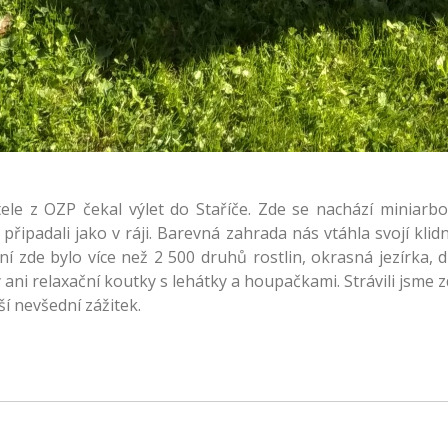
tele z OZP čekal výlet do Staříče. Zde se nachází miniar
připadali jako v ráji. Barevná zahrada nás vtáhla svojí kli
ní zde bylo více než 2 500 druhů rostlin, okrasná jezírka,
ani relaxační koutky s lehátky a houpačkami. Strávili jsme 
ší nevšední zážitek.