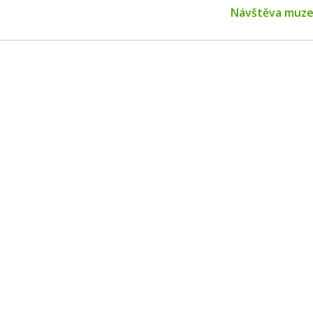
Next
Návštěva muze
post: