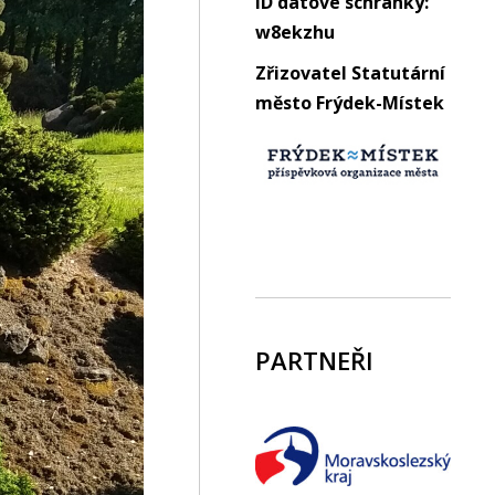
ID datové schránky:
w8ekzhu
Zřizovatel Statutární
město Frýdek-Místek
PARTNEŘI