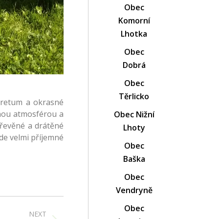
Obec
Komorní
Lhotka
Obec
Dobrá
Obec
Těrlicko
boretum a okrasné
dnou atmosférou a
Obec Nižní
 dřevěné a drátěné
Lhoty
zde velmi příjemné
Obec
Baška
Obec
Vendryně
Obec
NEXT