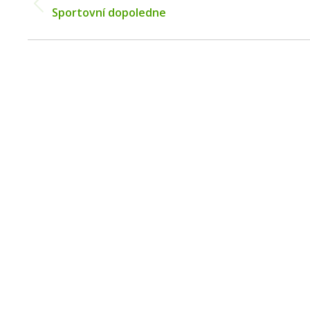
Previous
Sportovní dopoledne
post: