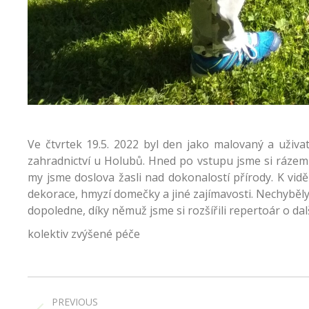
Ve čtvrtek 19.5. 2022 byl den jako malovaný a uživa
zahradnictví u Holubů. Hned po vstupu jsme si rázem 
my jsme doslova žasli nad dokonalostí přírody. K vidě
dekorace, hmyzí domečky a jiné zajímavosti. Nechyběly 
dopoledne, díky němuž jsme si rozšířili repertoár o dal
kolektiv zvýšené péče
Post
navigation
PREVIOUS