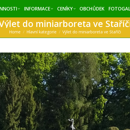
INNOSTI
INNOSTI
INFORMACE
INFORMACE
CENÍKY
CENÍKY
OBCHŮDEK
OBCHŮDEK
FOTOGAL
FOTOGAL
Výlet do miniarboreta ve Staříč
You are here:
Home
Hlavní kategorie
Výlet do miniarboreta ve Staříči