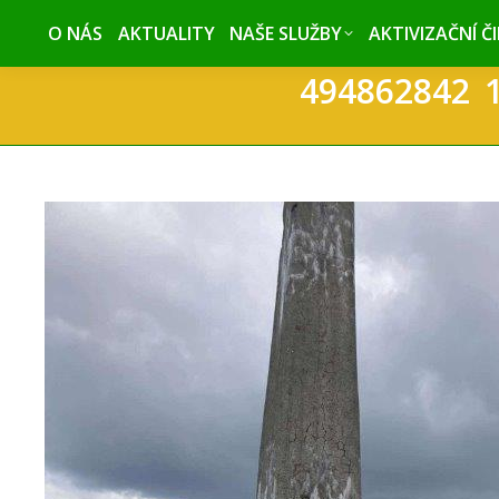
O NÁS
O NÁS
AKTUALITY
AKTUALITY
NAŠE SLUŽBY
NAŠE SLUŽBY
AKTIVIZAČNÍ Č
AKTIVIZAČNÍ Č
494862842_