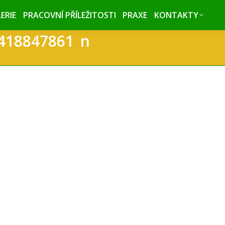
ERIE
ERIE
PRACOVNÍ PŘÍLEŽITOSTI
PRACOVNÍ PŘÍLEŽITOSTI
PRAXE
PRAXE
KONTAKTY
KONTAKTY
418847861_n