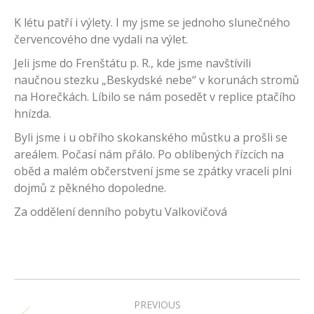
K létu patří i výlety. I my jsme se jednoho slunečného
červencového dne vydali na výlet.
Jeli jsme do Frenštátu p. R., kde jsme navštívili
naučnou stezku „Beskydské nebe“ v korunách stromů
na Horečkách. Líbilo se nám posedět v replice ptačího
hnízda.
Byli jsme i u obřího skokanského můstku a prošli se
areálem. Počasí nám přálo. Po oblíbených řízcích na
oběd a malém občerstvení jsme se zpátky vraceli plni
dojmů z pěkného dopoledne.
Za oddělení denního pobytu Valkovičová
Post
navigation
PREVIOUS