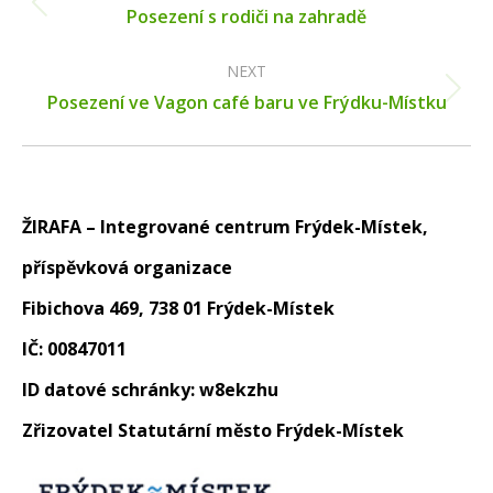
Previous
Posezení s rodiči na zahradě
post:
NEXT
Next
Posezení ve Vagon café baru ve Frýdku-Místku
post:
ŽIRAFA – Integrované centrum Frýdek-Místek,
příspěvková organizace
Fibichova 469, 738 01 Frýdek-Místek
IČ: 00847011
ID datové schránky: w8ekzhu
Zřizovatel Statutární město Frýdek-Místek