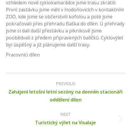
vzhledem nové cyklokamarádce jsme trasu zkrátili.
První zastávku jsme měli v Hodoňovicích v kontaktním
ZOO, kde jsme se občerstvili kofolou a poté jsme
pokračovali přes přehradu Baška do dílen. U přehrady
jsme si dali další přestávku a piknikově jsme
poobědvali z předem připravených balíčků. Cyklovýlet
byl úspěšný a již plánujeme další trasy.
Pracovníci dílen
Post
navigation
PREVIOUS
Zahájení letošní letní sezóny na denním stacionáři
Previous
oddělení dílen
post:
NEXT
Next
Turistický výlet na Visalaje
post: