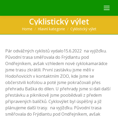
Cyklistický výlet
You are here:
Home
Hlavní kategorie
Cyklistický výlet
Pár odvážných cyklistů vydalo15.6.2022 na vyjížďku.
Původní trasa směřovala do Frýdlantu pod
Ondřejníkem, avšak vzhledem nové cyklokamarádce
jsme trasu zkrátili. První zastávku jsme měli v
Hodoňovicích v kontaktním ZOO, kde jsme se
občerstvili kofolou a poté jsme pokračovali přes
přehradu Baška do dílen. U přehrady jsme si dali další
přestávku a piknikově jsme poobědvali z předem
připravených balíčků. Cyklovýlet byl úspěšný a již
plánujeme další trasy. na vyjížďku. Původní trasa
směřovala do Frýdlantu pod Ondřejníkem, avšak