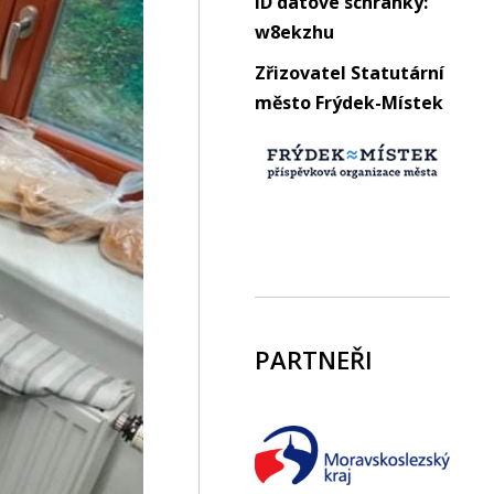
ID datové schránky:
w8ekzhu
Zřizovatel Statutární
město Frýdek-Místek
PARTNEŘI