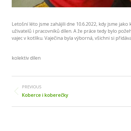
Letošní léto jsme zahájili dne 10.6.2022, kdy jsme jako
uživatelů i pracovníků dílen. A že práce tedy bylo pož
vajec v kotlíku. Vaječina byla výborná, všichni si přidáv
kolektiv dílen
Post
navigation
PREVIOUS
Previous
Koberce i koberečky
post: