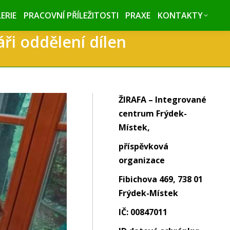
ERIE
ERIE
PRACOVNÍ PŘÍLEŽITOSTI
PRACOVNÍ PŘÍLEŽITOSTI
PRAXE
PRAXE
KONTAKTY
KONTAKTY
ři oddělení dílen
ŽIRAFA – Integrované
centrum Frýdek-
Místek,
příspěvková
organizace
Fibichova 469, 738 01
Frýdek-Místek
IČ: 00847011