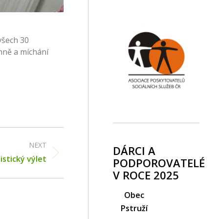
 všech 30
ohně a míchání
NEXT
DÁRCI A
istický výlet
PODPOROVATELÉ
V ROCE 2025
Obec
Pstruží