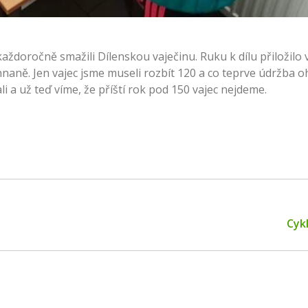
 každoročně smažili Dílenskou vaječinu. Ruku k dílu přiložilo
ehnaně. Jen vajec jsme museli rozbít 120 a co teprve údržba 
ali a už teď víme, že příští rok pod 150 vajec nejdeme.
Next
Cykl
post: