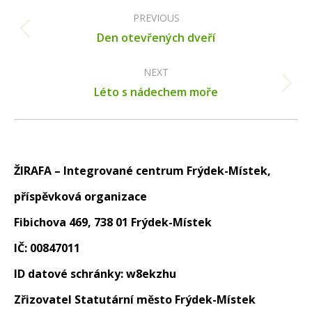
Post
navigation
PREVIOUS
Previous
Den otevřených dveří
post:
NEXT
Next
Léto s nádechem moře
post:
ŽIRAFA – Integrované centrum Frýdek-Místek,
příspěvková organizace
Fibichova 469, 738 01 Frýdek-Místek
IČ: 00847011
ID datové schránky: w8ekzhu
Zřizovatel Statutární město Frýdek-Místek