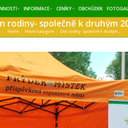
INNOSTI
INNOSTI
INFORMACE
INFORMACE
CENÍKY
CENÍKY
OBCHŮDEK
OBCHŮDEK
FOTOGAL
FOTOGAL
n rodiny- společně k druhým 2
You are here:
Home
Hlavní kategorie
Den rodiny- společně k druhým…