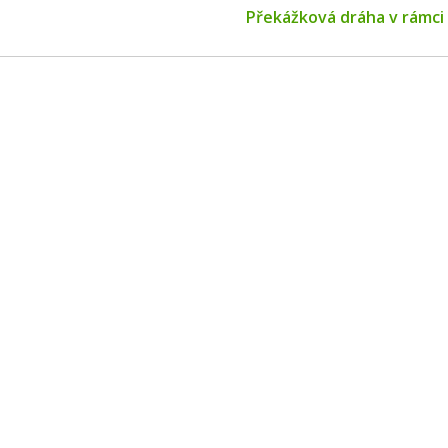
Next
Překážková dráha v rámci
post: