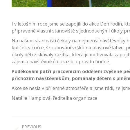
I v letošním roce jsme se zapojili do akce Den rodin,
připravené vlastní stanoviště s jednoduchými úkoly pro
Na našem stanovišti čekaly na nejmenší návštěvníky hr
kuliček v čočce, šroubování vršků na plastové lahve, p
úkoly děti získávaly razítka, která je motivovala zapoj
zájem a návštěvníků dorazilo opravdu hodně.
Poděkování patří pracovnicím oddělení zvýšené péč
příchozím návštěvníkům, pomáhaly dětem s plnění
Akce se nesla v příjemné atmosféře a jsme rádi, že jsme 
Natálie Hamplová, ředitelka organizace
Post
navigation
PREVIOUS