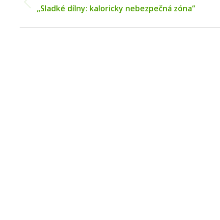
Previous
„Sladké dílny: kaloricky nebezpečná zóna“
post: