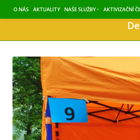
O NÁS
O NÁS
AKTUALITY
AKTUALITY
NAŠE SLUŽBY
NAŠE SLUŽBY
AKTIVIZAČNÍ Č
AKTIVIZAČNÍ Č
De