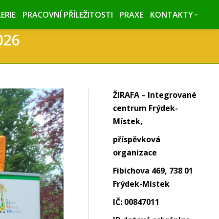
ERIE
ERIE
PRACOVNÍ PŘÍLEŽITOSTI
PRACOVNÍ PŘÍLEŽITOSTI
PRAXE
PRAXE
KONTAKTY
KONTAKTY
026
ŽIRAFA – Integrované
centrum Frýdek-
Místek,
příspěvková
organizace
Fibichova 469, 738 01
Frýdek-Místek
IČ: 00847011