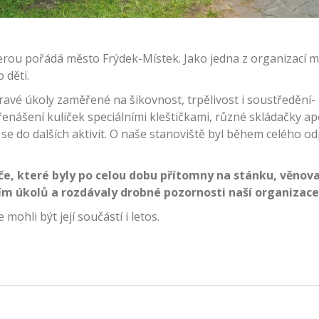
 kterou pořádá město
Frýdek-Místek
. Jako jedna z organizací 
 děti.
avé úkoly zaměřené na šikovnost, trpělivost i soustředění- 
řenášení kuliček speciálními kleštičkami, různé skládačky a
it se do dalších aktivit. O naše stanoviště byl během celého o
e, které byly po celou dobu přítomny na stánku, věnova
m úkolů a rozdávaly drobné pozornosti naší organizace
mohli být její součástí i letos.