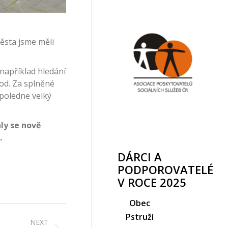
města jsme měli
například hledání
pod. Za splněné
dpoledne velký
ly se nově
.
DÁRCI A
PODPOROVATELÉ
V ROCE 2025
Obec
Pstruží
NEXT