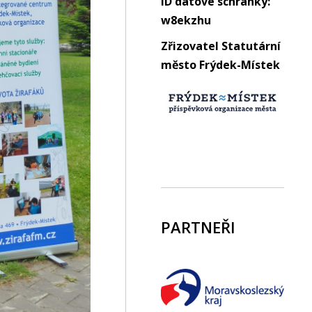
ID datové schránky:
w8ekzhu
Zřizovatel Statutární
město Frýdek-Místek
PARTNEŘI