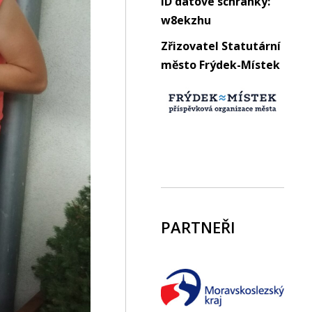
ID datové schránky:
w8ekzhu
Zřizovatel Statutární
město Frýdek-Místek
PARTNEŘI