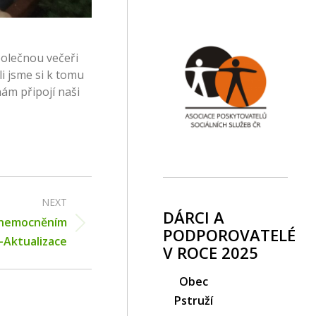
polečnou večeři
i jsme si k tomu
nám připojí naši
NEXT
DÁRCI A
s onemocněním
PODPOROVATELÉ
-Aktualizace
V ROCE 2025
Obec
Pstruží