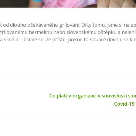
t od dlouho očekávaného grilování. Díky tomu, jsme si na s
i grilovanému hermelínu nebo slovenskému oštěpku a nelenil
 skvělá. Těšíme se, že příště, pokud to situace dovolí, se k 
Co platí v organizaci v souvislosti 
Next
Covid-19 
post: