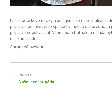
I přes bouřkové mraky a déšť jsme se nenechali odradi
připravili poctivé retro špekáčky, někdo dal přednost
připravit šopský salát. Všem moc chutnalo a nálada byla
milí kamarádí.
Chráněné bydlení
Post
navigation
PREVIOUS
Previous
Naše letní brigáda
post: