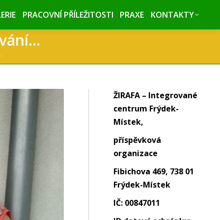
ERIE
ERIE
PRACOVNÍ PŘÍLEŽITOSTI
PRACOVNÍ PŘÍLEŽITOSTI
PRAXE
PRAXE
KONTAKTY
KONTAKTY
ování…
…
ŽIRAFA – Integrované
centrum Frýdek-
Místek,
příspěvková
organizace
Fibichova 469, 738 01
Frýdek-Místek
IČ: 00847011