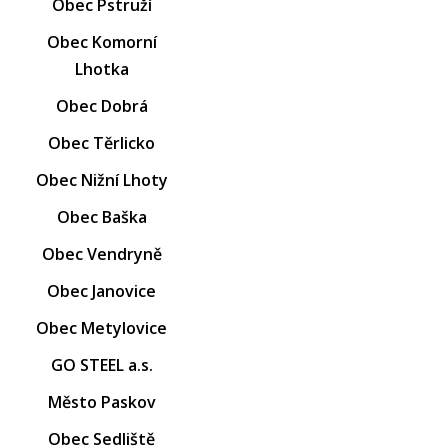
Obec Pstruží
Obec Komorní
Lhotka
Obec Dobrá
Obec Těrlicko
Obec Nižní Lhoty
Obec Baška
Obec Vendryně
Obec Janovice
Obec Metylovice
GO STEEL a.s.
Město Paskov
Obec Sedliště