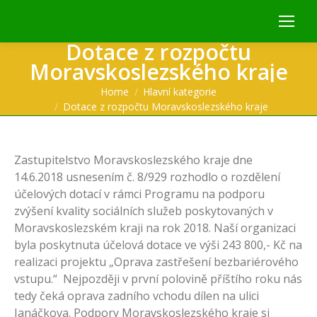
Dotace z rozpočtu
Moravskoslezského kraje
You are here:
Home
Hlavní kategorie
Dotace z rozpočtu Moravskoslezského kraje
Zastupitelstvo Moravskoslezského kraje dne
14.6.2018 usnesením č. 8/929 rozhodlo o rozdělení
účelových dotací v rámci Programu na podporu
zvýšení kvality sociálních služeb poskytovaných v
Moravskoslezském kraji na rok 2018. Naší organizaci
byla poskytnuta účelová dotace ve výši 243 800,- Kč na
realizaci projektu „Oprava zastřešení bezbariérového
vstupu.“ Nejpozději v první polovině příštího roku nás
tedy čeká oprava zadního vchodu dílen na ulici
Janáčkova. Podpory Moravskoslezského kraje si