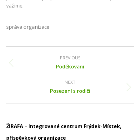
vážíme.
správa organizace
Post
navigation
PREVIOUS
Previous
Poděkování
post:
NEXT
Next
Posezení s rodiči
post:
ŽIRAFA – Integrované centrum Frýdek-Místek,
příspěvková organizace