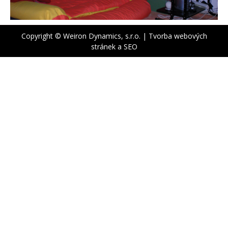
Copyright © Weiron Dynamics, s.r.o. |
Tvorba webových
stránek
a
SEO