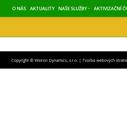
O NÁS
O NÁS
AKTUALITY
AKTUALITY
NAŠE SLUŽBY
NAŠE SLUŽBY
AKTIVIZAČNÍ Č
AKTIVIZAČNÍ Č
Copyright © Weiron Dynamics, s.r.o. |
Tvorba webových strán