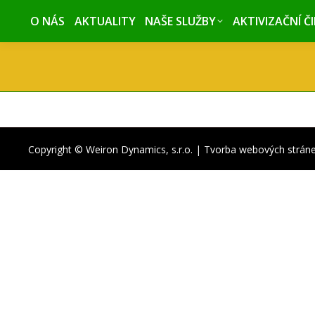
O NÁS
O NÁS
AKTUALITY
AKTUALITY
NAŠE SLUŽBY
NAŠE SLUŽBY
AKTIVIZAČNÍ Č
AKTIVIZAČNÍ Č
Copyright © Weiron Dynamics, s.r.o. |
Tvorba webových strán