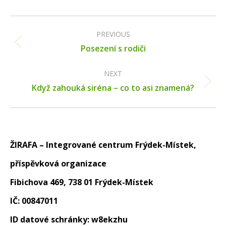
Post
navigation
PREVIOUS
Previous
Posezení s rodiči
post:
NEXT
Next
Když zahouká siréna – co to asi znamená?
post:
ŽIRAFA – Integrované centrum Frýdek-Místek,
příspěvková organizace
Fibichova 469, 738 01 Frýdek-Místek
IČ: 00847011
ID datové schránky: w8ekzhu