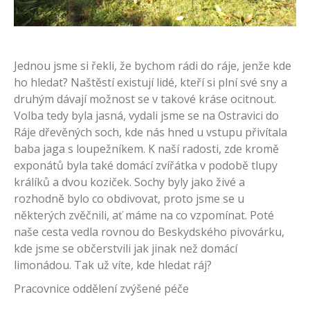
Jednou jsme si řekli, že bychom rádi do ráje, jenže kde
ho hledat? Naštěstí existují lidé, kteří si plní své sny a
druhým dávají možnost se v takové kráse ocitnout.
Volba tedy byla jasná, vydali jsme se na Ostravici do
Ráje dřevěných soch, kde nás hned u vstupu přivítala
baba jaga s loupežníkem. K naší radosti, zde kromě
exponátů byla také domácí zvířátka v podobě tlupy
králíků a dvou koziček. Sochy byly jako živé a
rozhodně bylo co obdivovat, proto jsme se u
některých zvěčnili, ať máme na co vzpomínat. Poté
naše cesta vedla rovnou do Beskydského pivovárku,
kde jsme se občerstvili jak jinak než domácí
limonádou. Tak už víte, kde hledat ráj?
Pracovnice oddělení zvýšené péče