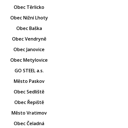
Obec Těrlicko
Obec Nižní Lhoty
Obec Baška
Obec Vendryně
Obec Janovice
Obec Metylovice
GO STEEL a.s.
Město Paskov
Obec Sedliště
Obec Řepiště
Město Vratimov
Obec Čeladná