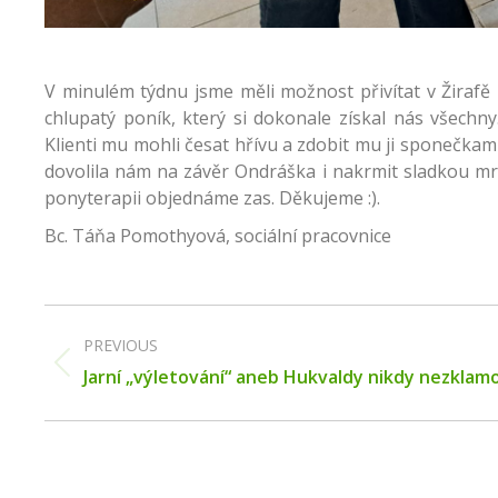
V minulém týdnu jsme měli možnost přivítat v Žirafě 
chlupatý poník, který si dokonale získal nás všechny. 
Klienti mu mohli česat hřívu a zdobit mu ji sponečka
dovolila nám na závěr Ondráška i nakrmit sladkou mrk
ponyterapii objednáme zas. Děkujeme :).
Bc. Táňa Pomothyová, sociální pracovnice
Post
navigation
PREVIOUS
Previous
Jarní „výletování“ aneb Hukvaldy nikdy nezklam
post: