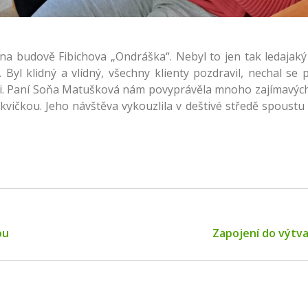
na budově Fibichova „Ondráška“. Nebyl to jen tak ledajaký
Byl klidný a vlídný, všechny klienty pozdravil, nechal se př
mi. Paní Soňa Matušková nám povyprávěla mnoho zajímavých 
vičkou. Jeho návštěva vykouzlila v deštivé středě spoustu 
Next
ou
Zapojení do výtv
post: