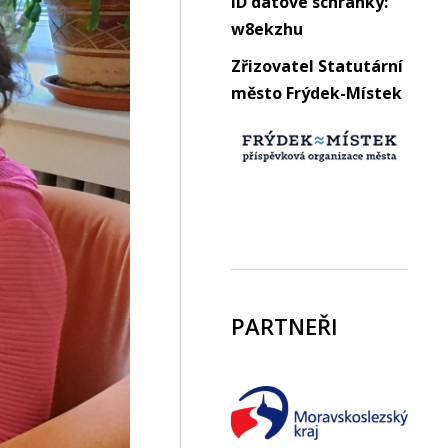
ID datové schránky:
w8ekzhu
Zřizovatel Statutární
město Frýdek-Místek
PARTNEŘI