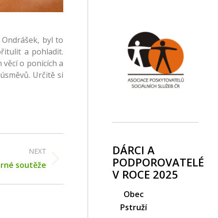
 Ondrášek, byl to
itulit a pohladit.
věcí o ponících a
úsměvů. Určitě si
DÁRCI A
NEXT
PODPOROVATELÉ
arné soutěže
V ROCE 2025
Obec
Pstruží