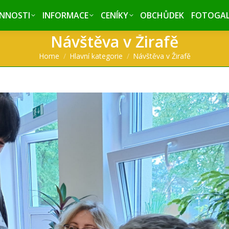
INNOSTI
INNOSTI
INFORMACE
INFORMACE
CENÍKY
CENÍKY
OBCHŮDEK
OBCHŮDEK
FOTOGAL
FOTOGAL
Návštěva v Žirafě
You are here:
Home
Hlavní kategorie
Návštěva v Žirafě