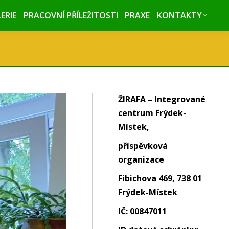
ERIE
ERIE
PRACOVNÍ PŘÍLEŽITOSTI
PRACOVNÍ PŘÍLEŽITOSTI
PRAXE
PRAXE
KONTAKTY
KONTAKTY
ŽIRAFA – Integrované
centrum Frýdek-
Místek,
příspěvková
organizace
Fibichova 469, 738 01
Frýdek-Místek
IČ: 00847011