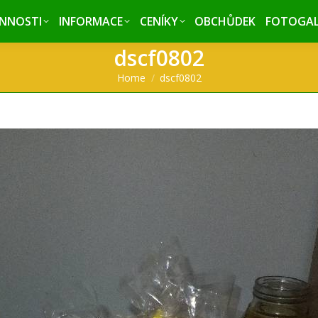
INNOSTI
INNOSTI
INFORMACE
INFORMACE
CENÍKY
CENÍKY
OBCHŮDEK
OBCHŮDEK
FOTOGAL
FOTOGAL
dscf0802
You are here:
Home
dscf0802