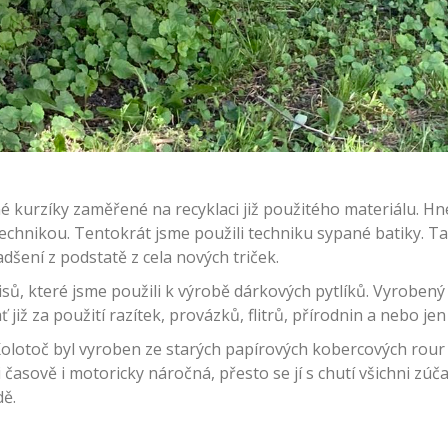
né kurzíky zaměřené na recyklaci již použitého materiálu. H
u technikou. Tentokrát jsme použili techniku sypané batiky. 
nadšení z podstatě z cela nových triček.
isů, které jsme použili k výrobě dárkových pytlíků. Vyrobený 
 již za použití razítek, provázků, flitrů, přírodnin a nebo jen 
Kolotoč byl vyroben ze starých papírových kobercových rour a
časově i motoricky náročná, přesto se jí s chutí všichni zúča
dě.