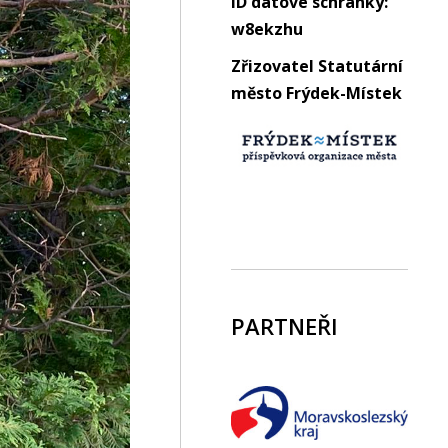
ID datové schránky:
w8ekzhu
Zřizovatel Statutární
město Frýdek-Místek
PARTNEŘI