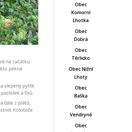
Obec
Komorní
Lhotka
Obec
Dobrá
Obec
Těrlicko
ned na začátku
Takto pěkné
Obec Nižní
Lhoty
a slepený pytlík
Obec
pastelek a fixů.
Baška
 dále z plátů,
Obec
stnili. Kolotoče
Vendryně
Obec