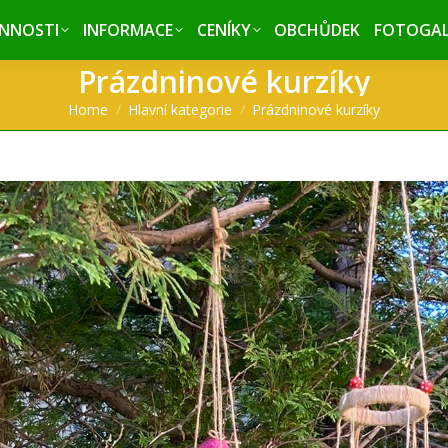
INNOSTI
INNOSTI
INFORMACE
INFORMACE
CENÍKY
CENÍKY
OBCHŮDEK
OBCHŮDEK
FOTOGAL
FOTOGAL
Prázdninové kurzíky
You are here:
Home
Hlavní kategorie
Prázdninové kurzíky