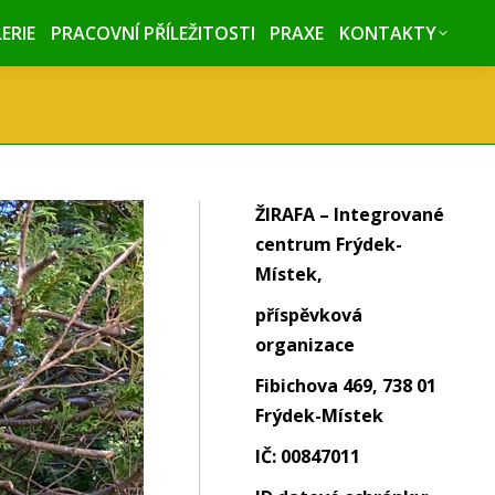
ERIE
ERIE
PRACOVNÍ PŘÍLEŽITOSTI
PRACOVNÍ PŘÍLEŽITOSTI
PRAXE
PRAXE
KONTAKTY
KONTAKTY
ŽIRAFA – Integrované
centrum Frýdek-
Místek,
příspěvková
organizace
Fibichova 469, 738 01
Frýdek-Místek
IČ: 00847011