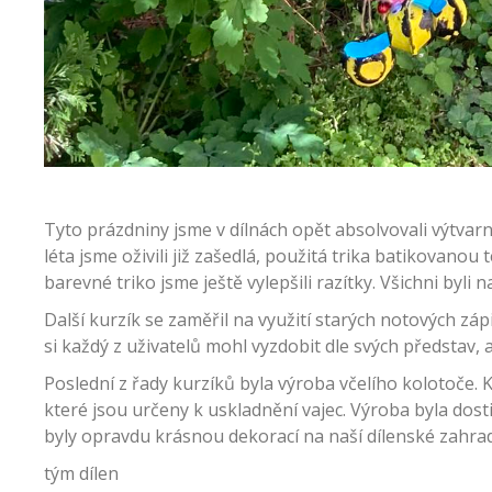
Tyto prázdniny jsme v dílnách opět absolvovali výtvar
léta jsme oživili již zašedlá, použitá trika batikovano
barevné triko jsme ještě vylepšili razítky. Všichni byli 
Další kurzík se zaměřil na využití starých notových záp
si každý z uživatelů mohl vyzdobit dle svých představ, ať
Poslední z řady kurzíků byla výroba včelího kolotoče. 
které jsou určeny k uskladnění vajec. Výroba byla dosti 
byly opravdu krásnou dekorací na naší dílenské zahra
tým dílen