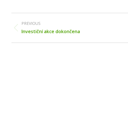
Post
navigation
PREVIOUS
Previous
Investiční akce dokončena
post: