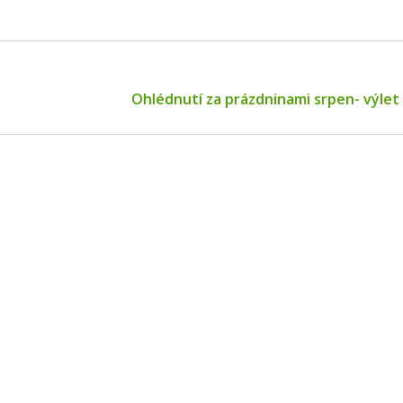
Next
Ohlédnutí za prázdninami srpen- výlet
post: