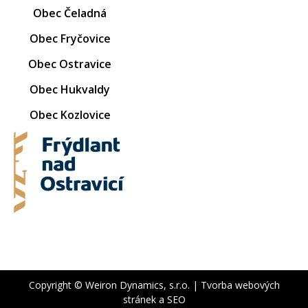
Obec Čeladná
Obec Fryčovice
Obec Ostravice
Obec Hukvaldy
Obec Kozlovice
Copyright © Weiron Dynamics, s.r.o. |
Tvorba webových
stránek
a
SEO