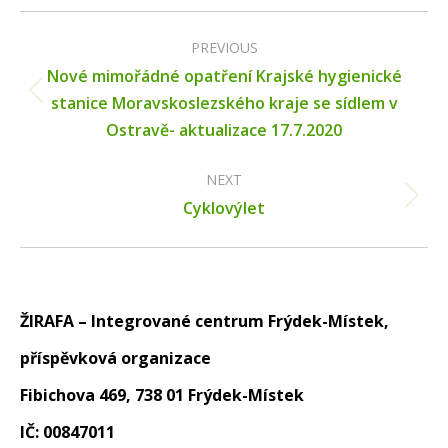
Post
navigation
PREVIOUS
Nové mimořádné opatření Krajské hygienické
Previous
stanice Moravskoslezského kraje se sídlem v
post:
Ostravě- aktualizace 17.7.2020
NEXT
Next
Cyklovýlet
post:
ŽIRAFA – Integrované centrum Frýdek-Místek,
příspěvková organizace
Fibichova 469, 738 01 Frýdek-Místek
IČ: 00847011