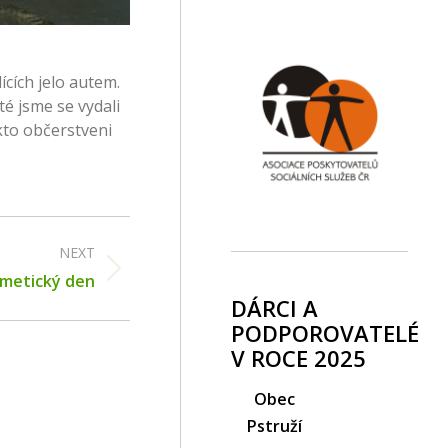
ících jelo autem.
té jsme se vydali
akto občerstveni
NEXT
metický den
DÁRCI A
PODPOROVATELÉ
V ROCE 2025
Obec
Pstruží