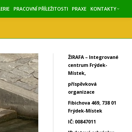
ERIE
ERIE
PRACOVNÍ PŘÍLEŽITOSTI
PRACOVNÍ PŘÍLEŽITOSTI
PRAXE
PRAXE
KONTAKTY
KONTAKTY
ŽIRAFA – Integrované
centrum Frýdek-
Místek,
příspěvková
organizace
Fibichova 469, 738 01
Frýdek-Místek
IČ: 00847011