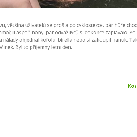
vu, většina uživatelů se prošla po cyklostezce, pár hůře chod
amočili aspoň nohy, pár odvážlivců si dokonce zaplavalo. Po 
 a nálady objednal kofolu, birella nebo si zakoupil nanuk. T
inek. Byl to příjemný letní den.
Next
Kos
post: