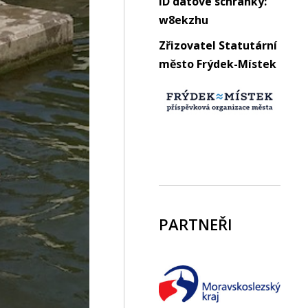
ID datové schránky:
w8ekzhu
Zřizovatel Statutární
město Frýdek-Místek
PARTNEŘI