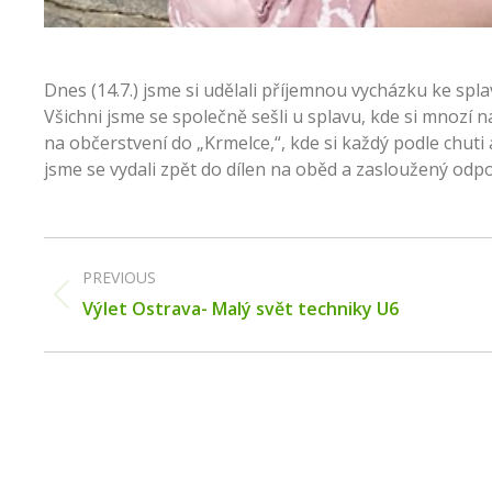
Dnes (14.7.) jsme si udělali příjemnou vycházku ke spla
Všichni jsme se společně sešli u splavu, kde si mnozí n
na občerstvení do „Krmelce,“, kde si každý podle chuti
jsme se vydali zpět do dílen na oběd a zasloužený odpoč
Post
navigation
PREVIOUS
Previous
Výlet Ostrava- Malý svět techniky U6
post: