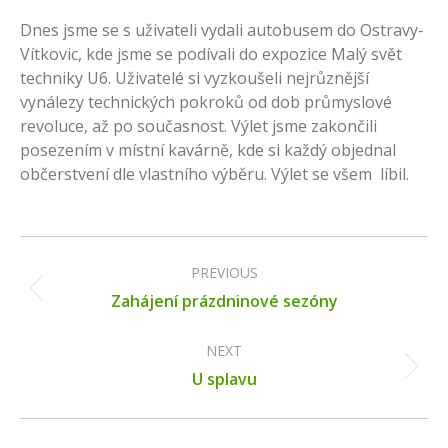
Dnes jsme se s uživateli vydali autobusem do Ostravy-
Vítkovic, kde jsme se podívali do expozice Malý svět
techniky U6. Uživatelé si vyzkoušeli nejrůznější
vynálezy technických pokroků od dob průmyslové
revoluce, až po současnost. Výlet jsme zakončili
posezením v místní kavárně, kde si každý objednal
občerstvení dle vlastního výběru. Výlet se všem líbil.
Post
navigation
PREVIOUS
Previous
Zahájení prázdninové sezóny
post:
NEXT
Next
U splavu
post: