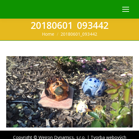
20180601_093442
You are here:
Home
20180601_093442
Copyright © Weiron Dynamics, s.r.o. |
Tvorba webových