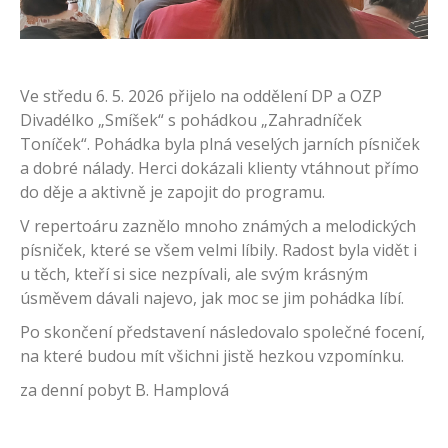
Ve středu 6. 5. 2026 přijelo na oddělení DP a OZP
Divadélko „Smíšek“ s pohádkou „Zahradníček
Toníček“. Pohádka byla plná veselých jarních písniček
a dobré nálady. Herci dokázali klienty vtáhnout přímo
do děje a aktivně je zapojit do programu.
V repertoáru zaznělo mnoho známých a melodických
písniček, které se všem velmi líbily. Radost byla vidět i
u těch, kteří si sice nezpívali, ale svým krásným
úsměvem dávali najevo, jak moc se jim pohádka líbí.
Po skončení představení následovalo společné focení,
na které budou mít všichni jistě hezkou vzpomínku.
za denní pobyt B. Hamplová