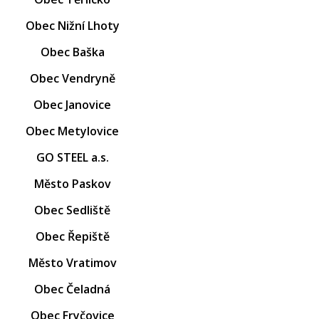
Obec Nižní Lhoty
Obec Baška
Obec Vendryně
Obec Janovice
Obec Metylovice
GO STEEL a.s.
Město Paskov
Obec Sedliště
Obec Řepiště
Město Vratimov
Obec Čeladná
Obec Fryčovice