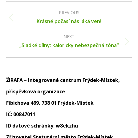
Post
navigation
PREVIOUS
Previous
Krásné počasí nás láká ven!
post:
NEXT
Next
„Sladké dílny: kaloricky nebezpečná zóna“
post:
ŽIRAFA – Integrované centrum Frýdek-Místek,
příspěvková organizace
Fibichova 469, 738 01 Frýdek-Místek
IČ: 00847011
ID datové schránky: w8ekzhu
Zřizovatel Statutární město Frýdek-Místek