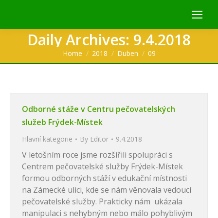
Daily Archives:
9.4.2018
You are here:
Home
2018
Duben
09
Odborné stáže v Centru pečovatelských
služeb Frýdek-Místek
Hlavní kategorie
By
Editor
9.4.2018
V letošním roce jsme rozšířili spolupráci s
Centrem pečovatelské služby Frýdek-Místek
formou odborných stáží v edukační místnosti
na Zámecké ulici, kde se nám věnovala vedoucí
pečovatelské služby. Prakticky nám ukázala
manipulaci s nehybným nebo málo pohyblivým