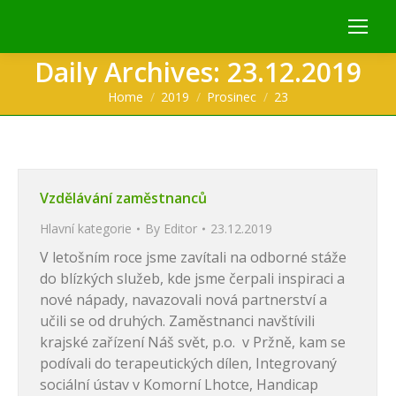
Daily Archives:
23.12.2019
You are here:
Home
2019
Prosinec
23
Vzdělávání zaměstnanců
Hlavní kategorie
By
Editor
23.12.2019
V letošním roce jsme zavítali na odborné stáže
do blízkých služeb, kde jsme čerpali inspiraci a
nové nápady, navazovali nová partnerství a
učili se od druhých. Zaměstnanci navštívili
krajské zařízení Náš svět, p.o. v Pržně, kam se
podívali do terapeutických dílen, Integrovaný
sociální ústav v Komorní Lhotce, Handicap