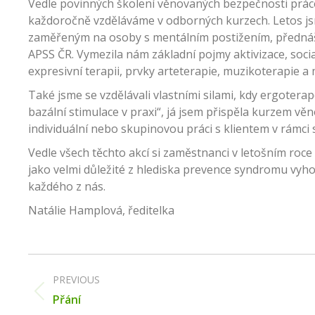
Vedle povinných školení věnovaných bezpečnosti práce
každoročně vzděláváme v odborných kurzech. Letos js
zaměřeným na osoby s mentálním postižením, přednáše
APSS ČR. Vymezila nám základní pojmy aktivizace, socia
expresivní terapii, prvky arteterapie, muzikoterapie 
Také jsme se vzdělávali vlastními silami, kdy ergotera
bazální stimulace v praxi“, já jsem přispěla kurzem vě
individuální nebo skupinovou práci s klientem v rámc
Vedle všech těchto akcí si zaměstnanci v letošním roce
jako velmi důležité z hlediska prevence syndromu vyh
každého z nás.
Natálie Hamplová, ředitelka
Post
navigation
PREVIOUS
Previous
Přání