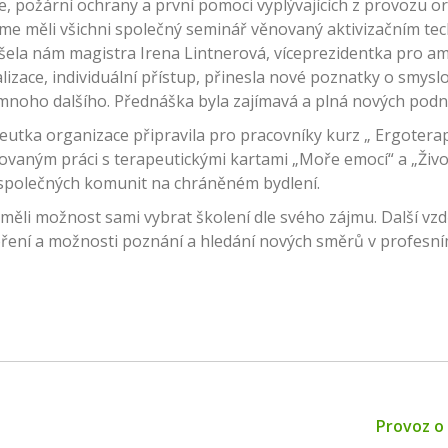
, požární ochrany a první pomoci vyplývajících z provozu o
me měli všichni společný seminář věnovaný aktivizačním te
la nám magistra Irena Lintnerová, víceprezidentka pro am
lizace, individuální přístup, přinesla nové poznatky o smys
a mnoho dalšího. Přednáška byla zajímavá a plná nových podně
peutka organizace připravila pro pracovníky kurz „ Ergotera
novaným práci s terapeutickými kartami „Moře emocí“ a „Život
i společných komunit na chráněném bydlení.
 měli možnost sami vybrat školení dle svého zájmu. Další vzd
oření a možnosti poznání a hledání nových směrů v profesní
Next
Provoz o