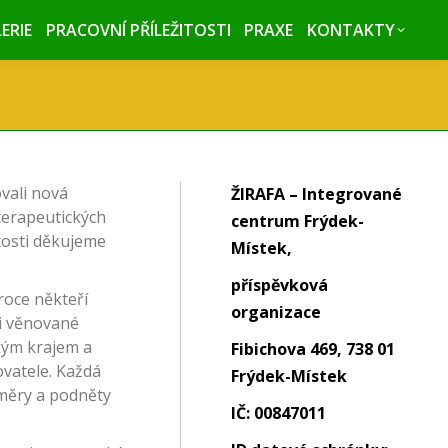
ERIE
ERIE
PRACOVNÍ PŘÍLEŽITOSTI
PRACOVNÍ PŘÍLEŽITOSTI
PRAXE
PRAXE
KONTAKTY
KONTAKTY
ovali nová
ŽIRAFA – Integrované
 terapeutických
centrum Frýdek-
itosti děkujeme
Místek,
příspěvková
roce někteří
organizace
ci věnované
kým krajem a
Fibichova 469, 738 01
ovatele. Každá
Frýdek-Místek
směry a podněty
IČ: 00847011