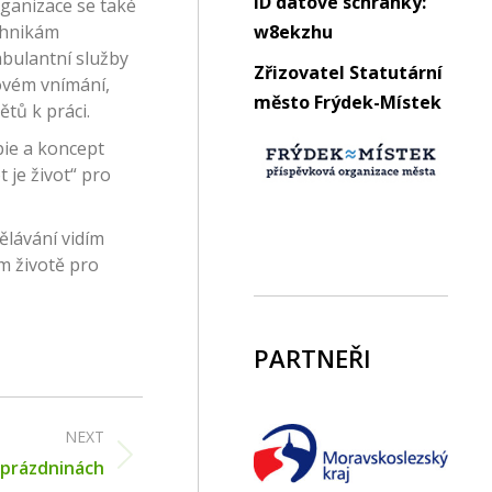
ID datové schránky:
rganizace se také
chnikám
w8ekzhu
bulantní služby
Zřizovatel Statutární
lovém vnímání,
město Frýdek-Místek
tů k práci.
pie a koncept
 je život“ pro
ělávání vidím
m životě pro
PARTNEŘI
NEXT
 prázdninách