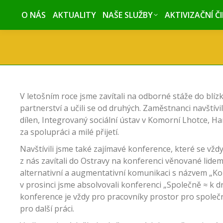
O NÁS
O NÁS
AKTUALITY
AKTUALITY
NAŠE SLUŽBY
NAŠE SLUŽBY
AKTIVIZAČNÍ Č
AKTIVIZAČNÍ Č
V letošním roce jsme zavítali na odborné stáže do blíz
partnerství a učili se od druhých. Zaměstnanci navštívi
dílen, Integrovaný sociální ústav v Komorní Lhotce, Ha
za spolupráci a milé přijetí.
Navštívili jsme také zajímavé konference, které se vžd
z nás zavítali do Ostravy na konferenci věnované lid
alternativní a augmentativní komunikaci s názvem „
v prosinci jsme absolvovali konferenci „Společně ≈ k 
konference je vždy pro pracovníky prostor pro společn
pro další práci.