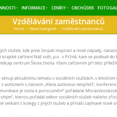
INNOSTI
INNOSTI
INFORMACE
INFORMACE
CENÍKY
CENÍKY
OBCHŮDEK
OBCHŮDEK
FOTOGAL
FOTOGAL
Vzdělávání zaměstnanců
You are here:
Home
Hlavní kategorie
Vzdělávání zaměstnanců
kých služeb, kde jsme čerpali inspiraci a nové nápady, navaz
li krajské zařízení Náš svět, p.o. v Pržně, kam se podívali do
ndicap centrum Škola života. Všem zařízením při této přílež
y věnují aktuálnímu tématu v sociálních službách, v letošním 
em s autismem s názvem „Klece autismus nevyřeší“, konferen
Komunikace je cesta k porozumění“ pořádané Moravskoslezs
druhým“, kterou pořádal odbor sociálních služeb našeho zřiz
é setkání s kolegy z jiných služeb a přináší zajímavé nové 