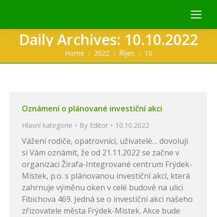
Daily Archives:
10.10.2022
You are here:
Home
2022
Říjen
10
Oznámení o plánované investiční akci
Hlavní kategorie
By
Editor
10.10.2022
Vážení rodiče, opatrovníci, uživatelé… dovoluji
si Vám oznámit, že od 21.11.2022 se začne v
organizaci Žirafa-Integrované centrum Frýdek-
Místek, p.o. s plánovanou investiční akcí, která
zahrnuje výměnu oken v celé budově na ulici
Fibichova 469. Jedná se o investiční akci našeho
zřizovatele města Frýdek-Místek. Akce bude