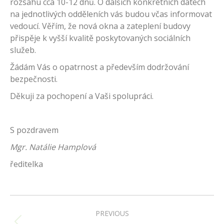
rozsahu cca 10-12 dnů. O dalších konkrétních datech
na jednotlivých odděleních vás budou včas informovat
vedoucí. Věřím, že nová okna a zateplení budovy
přispěje k vyšší kvalitě poskytovaných sociálních
služeb.
Žádám Vás o opatrnost a především dodržování
bezpečnosti.
Děkuji za pochopení a Vaši spolupráci.
S pozdravem
Mgr. Natálie Hamplová
ředitelka
Post
navigation
PREVIOUS