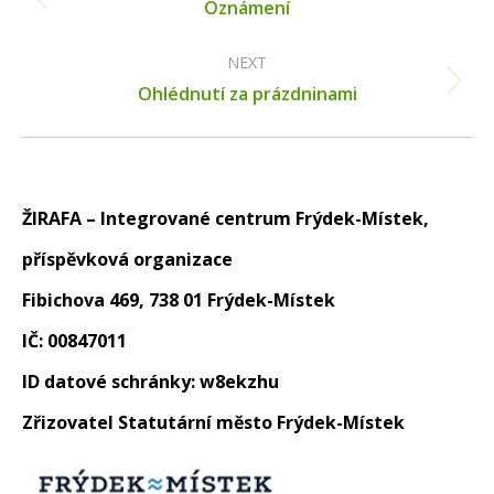
Previous
Oznámení
post:
NEXT
Next
Ohlédnutí za prázdninami
post:
ŽIRAFA – Integrované centrum Frýdek-Místek,
příspěvková organizace
Fibichova 469, 738 01 Frýdek-Místek
IČ: 00847011
ID datové schránky: w8ekzhu
Zřizovatel Statutární město Frýdek-Místek