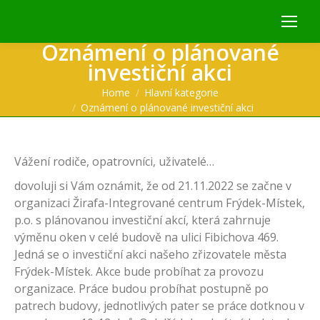
Oznámení o plánované
investiční akci
You are here:
Home
Hlavní kategorie
Oznámení o plánované investiční akci
Vážení rodiče, opatrovníci, uživatelé…
dovoluji si Vám oznámit, že od 21.11.2022 se začne v
organizaci Žirafa-Integrované centrum Frýdek-Místek,
p.o. s plánovanou investiční akcí, která zahrnuje
výměnu oken v celé budově na ulici Fibichova 469.
Jedná se o investiční akci našeho zřizovatele města
Frýdek-Místek. Akce bude probíhat za provozu
organizace. Práce budou probíhat postupně po
patrech budovy, jednotlivých pater se práce dotknou v