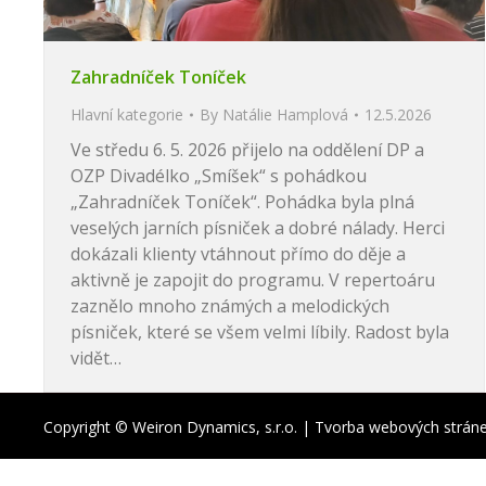
Zahradníček Toníček
Hlavní kategorie
By
Natálie Hamplová
12.5.2026
Ve středu 6. 5. 2026 přijelo na oddělení DP a
OZP Divadélko „Smíšek“ s pohádkou
„Zahradníček Toníček“. Pohádka byla plná
veselých jarních písniček a dobré nálady. Herci
dokázali klienty vtáhnout přímo do děje a
aktivně je zapojit do programu. V repertoáru
zaznělo mnoho známých a melodických
písniček, které se všem velmi líbily. Radost byla
vidět…
Copyright © Weiron Dynamics, s.r.o. |
Tvorba webových strán