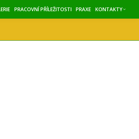
ERIE
ERIE
PRACOVNÍ PŘÍLEŽITOSTI
PRACOVNÍ PŘÍLEŽITOSTI
PRAXE
PRAXE
KONTAKTY
KONTAKTY