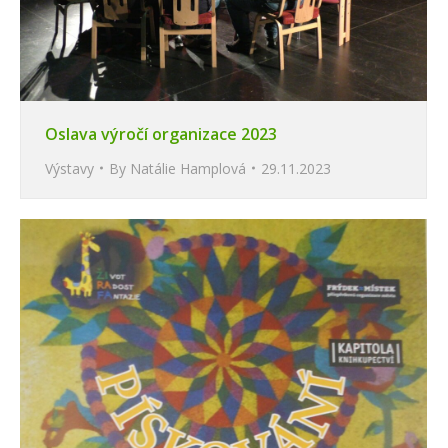
Oslava výročí organizace 2023
Výstavy
By
Natálie Hamplová
29.11.2023