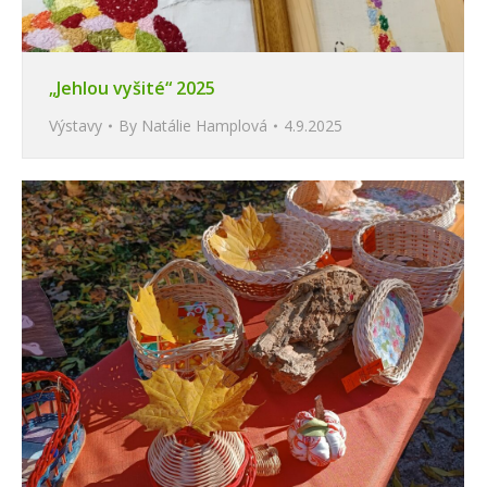
„Jehlou vyšité“ 2025
Výstavy
By
Natálie Hamplová
4.9.2025