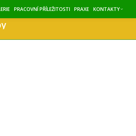
ERIE
ERIE
PRACOVNÍ PŘÍLEŽITOSTI
PRACOVNÍ PŘÍLEŽITOSTI
PRAXE
PRAXE
KONTAKTY
KONTAKTY
by