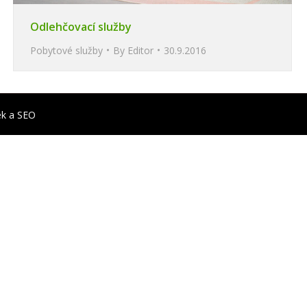
Odlehčovací služby
Pobytové služby
By
Editor
30.9.2016
ek
a
SEO