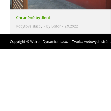
Chráněné bydlení
Pobytové služby
By
Editor
2.9.2022
Copyright © Weiron Dynamics, s.r.o. |
Tvorba webových strán