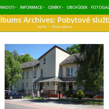
INNOSTI
INNOSTI
INFORMACE
INFORMACE
CENÍKY
CENÍKY
OBCHŮDEK
OBCHŮDEK
FOTOGAL
FOTOGAL
lbums Archives:
Pobytové služ
You are here:
Home
Photo Album