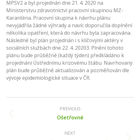
MPSV2 a byl projednán dne 21. 4. 2020 na
Ministerstvu zdravotnictví pracovní skupinou MZ-
Karanténa. Pracovní skupina k návrhu plánu
nevyjádřila žádné výhrady a navíc doporučila doplnění
několika opatření, která do návrhu byla zapracována.
Následně byl plán projednán i s klíčovými aktéry v
sociálních službách dne 22. 4. 20203. Plnění tohoto
plánu bude průběžně (každý týden) předkládáno k
projednání Ústřednímu krizovému štábu. Navrhovaný
plán bude průběžně aktualizován a pozměňován dle
vývoje epidemiologické situace v ČR.
Post
navigation
PREVIOUS
Previous
Ošetřovné
post:
NEXT