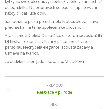
kytky na své oblečení, vyráběli uživatelé v kurzicích už
od pondělka. Na přípravách se podíleli úplně všichni,
každý přidal ruce k dílu.
Samotnému plesu předcházela krátká, ale zajímavá
přednáška, na téma společenské chování.
A jak samotný ples? Diskotéka, o kterou se zasloužila
DJ Eliška, roztančila všechny přítomné uživatelé i
personál. Nechyběla elegance, spousta zábavy a
úsměvů na tvářích.
za oddělení dílen Jadomková a p. Mleczková
Post
navigation
PREVIOUS
Previous
Relaxace v přírodě
post:
NEXT