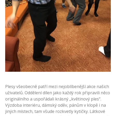
Plesy všeobecně patří mezi nejoblíbenější akce našich
uživatelů. Oddělení dílen jako každý rok připravili něco
originálního a uspořádali krásný „květinový ples“.
Výzdoba interiéru, dámský oděv, pánům v klopě i na
jiných místech, tam všude rozkvetly kytičky. Látkové