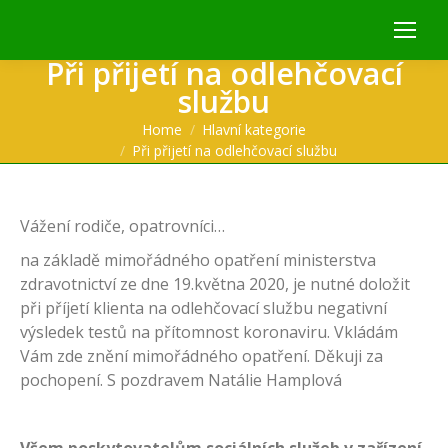
Při přijetí na odlehčovací
službu
You are here:
Home
Hlavní kategorie
Při přijetí na odlehčovací službu
Vážení rodiče, opatrovníci…
na základě mimořádného opatření ministerstva
zdravotnictví ze dne 19.května 2020, je nutné doložit
při příjetí klienta na odlehčovací službu negativní
výsledek testů na přítomnost koronaviru. Vkládám
Vám zde znění mimořádného opatření. Děkuji za
pochopení. S pozdravem Natálie Hamplová