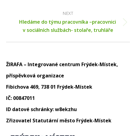
post:
NEXT
Hledáme do týmu pracovníka –pracovnici
Next
v sociálních službách- stolaře, truhláře
post:
ŽIRAFA – Integrované centrum Frýdek-Místek,
příspěvková organizace
Fibichova 469, 738 01 Frýdek-Místek
IČ: 00847011
ID datové schránky: w8ekzhu
Zřizovatel Statutární město Frýdek-Místek