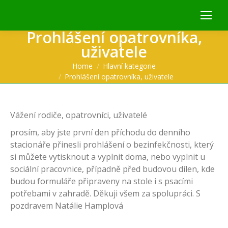
Prohlášení opatrovníka,
uživatele
You are here:
Home
Hlavní kategorie
Prohlášení opatrovníka, uživatele
Vážení rodiče, opatrovníci, uživatelé
prosím, aby jste první den příchodu do denního
stacionáře přinesli prohlášení o bezinfekčnosti, který
si můžete vytisknout a vyplnit doma, nebo vyplnit u
sociální pracovnice, případně před budovou dílen, kde
budou formuláře připraveny na stole i s psacími
potřebami v zahradě. Děkuji všem za spolupráci. S
pozdravem Natálie Hamplová