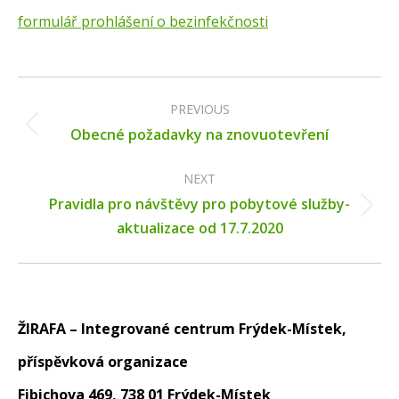
formulář prohlášení o bezinfekčnosti
Post
navigation
PREVIOUS
Previous
Obecné požadavky na znovuotevření
post:
NEXT
Pravidla pro návštěvy pro pobytové služby-
Next
aktualizace od 17.7.2020
post:
ŽIRAFA – Integrované centrum Frýdek-Místek,
příspěvková organizace
Fibichova 469, 738 01 Frýdek-Místek