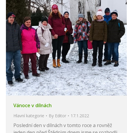
Vánoce v dílnách
Hlavní kategorie
By
Editor
17.1.2022
Poslední den v dílnách v tomto roce a rovněž
jeden den před Štědrým dnem jsme se rozhodli