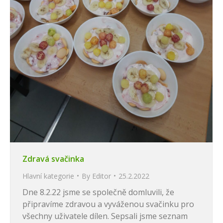
Zdravá svačinka
Hlavní kategorie
By
Editor
25.2.2022
Dne 8.2.22 jsme se společně domluvili, že
připravíme zdravou a vyváženou svačinku pro
všechny uživatele dílen. Sepsali jsme seznam