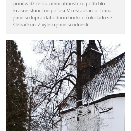
poněvadž celou zimní atmosféru podtrhlo
krásné slunečné počasí. V restauraci u Toma
jsme si dopřáli lahodnou horkou čokoládu se
šlehačkou. Z výletu jsme si odnesli…