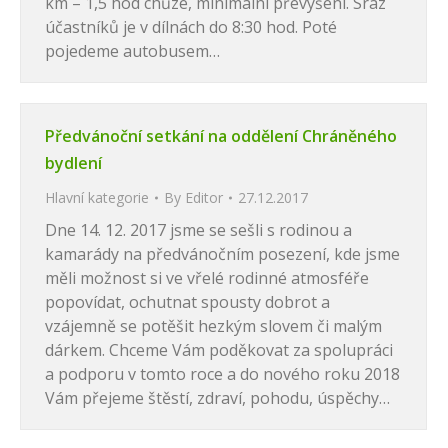
km – 1,5 hod chůze, minimální převýšení. Sraz
účastníků je v dílnách do 8:30 hod. Poté
pojedeme autobusem…
Předvánoční setkání na oddělení Chráněného
bydlení
Hlavní kategorie
By
Editor
27.12.2017
Dne 14. 12. 2017 jsme se sešli s rodinou a
kamarády na předvánočním posezení, kde jsme
měli možnost si ve vřelé rodinné atmosféře
popovídat, ochutnat spousty dobrot a
vzájemně se potěšit hezkým slovem či malým
dárkem. Chceme Vám poděkovat za spolupráci
a podporu v tomto roce a do nového roku 2018
Vám přejeme štěstí, zdraví, pohodu, úspěchy…