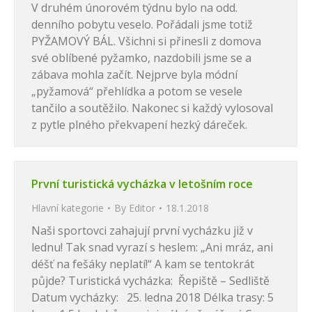
V druhém únorovém týdnu bylo na odd.
denního pobytu veselo. Pořádali jsme totiž
PYŽAMOVÝ BÁL. Všichni si přinesli z domova
své oblíbené pyžamko, nazdobili jsme se a
zábava mohla začít. Nejprve byla módní
„pyžamová“ přehlídka a potom se vesele
tančilo a soutěžilo. Nakonec si každý vylosoval
z pytle plného překvapení hezký dáreček.
První turistická vycházka v letošním roce
Hlavní kategorie
By
Editor
18.1.2018
Naši sportovci zahajují první vycházku již v
lednu! Tak snad vyrazí s heslem: „Ani mráz, ani
déšť na fešáky neplatí!“ A kam se tentokrát
půjde? Turistická vycházka: Řepiště – Sedliště
Datum vycházky: 25. ledna 2018 Délka trasy: 5