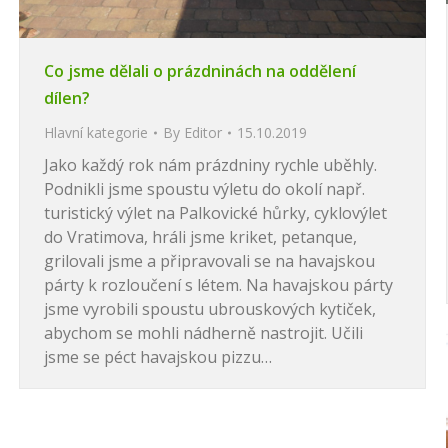
Co jsme dělali o prázdninách na oddělení
dílen?
Hlavní kategorie
By
Editor
15.10.2019
Jako každý rok nám prázdniny rychle uběhly.
Podnikli jsme spoustu výletu do okolí např.
turistický výlet na Palkovické hůrky, cyklovýlet
do Vratimova, hráli jsme kriket, petanque,
grilovali jsme a připravovali se na havajskou
párty k rozloučení s létem. Na havajskou párty
jsme vyrobili spoustu ubrouskových kytiček,
abychom se mohli nádherně nastrojit. Učili
jsme se péct havajskou pizzu…