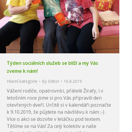
Týden sociálních služeb se blíží a my Vás
zveme k nám!
Hlavní kategorie
By
Editor
16.8.2019
Vážení rodiče, opatrovníci, přátelé Žirafy, i v
letošním roce jsme si pro Vás připravili den
otevřených dveří. Určitě si v kalendáři poznačte
k 9.10.2019, že půjdete na návštěvu k nám ;-) .
Více o akci se dozvíte v letáčku pod textem.
Těšíme se na Vás! Za celý kolektiv a naše