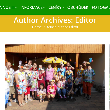
INNOSTI
INNOSTI
INFORMACE
INFORMACE
CENÍKY
CENÍKY
OBCHŮDEK
OBCHŮDEK
FOTOGAL
FOTOGAL
Author Archives:
Editor
You are here:
Home
Article author Editor