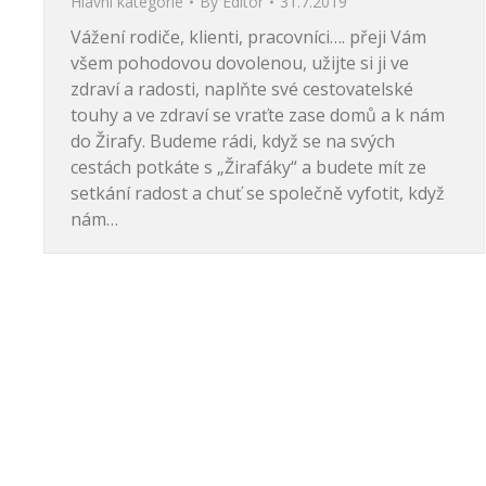
Hlavní kategorie
By
Editor
31.7.2019
Vážení rodiče, klienti, pracovníci…. přeji Vám
všem pohodovou dovolenou, užijte si ji ve
zdraví a radosti, naplňte své cestovatelské
touhy a ve zdraví se vraťte zase domů a k nám
do Žirafy. Budeme rádi, když se na svých
cestách potkáte s „Žirafáky“ a budete mít ze
setkání radost a chuť se společně vyfotit, když
nám…