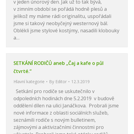
v jeden únorový den. Jak už to tak bývá,
v zimním období se pořádá hodně plesů a
jelikož my máme rádi originalitu, uspořádali
jsme si takový neobyčejný westernový bál.
Oblékli jsme stylové kostýmy, nasadili klobouky
a…
SETKÁNÍ RODIČŮ aneb „Čaj a kafe o půl
čtvrté.“
Hlavní kategorie
By
Editor
12.3.2019
Setkání pro rodiče se uskutečnilo v
odpoledních hodinách dne 5.2.2019 v budově
oddělení dílen na ulici Janáčkova. Probrali jsme
nové informace z oblasti sociálních služeb,
seznámili rodiče s novým bulletinem,
zájmovými a aktivizačními činnostmi pro