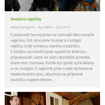
Smažení vaječiny
Hlavní kategorie
By
Editor
20.6.2019
V polovině června jsme na zahradě dílen smažili
vaječinu. Od rána jsme foukali a rozbíjeli
vajíčka, králi voňavou slaninu a pažitku.
V kotlíku na ohništi jsme společně dobrotu
připravovali. Letos se nám obzvláště povedla,
všem moc chutnala. Kotlík byl úplně vyškrábaný
a nic nezbylo. K vaječině jsme si dali vychlazené
nealkoholické pivo, abychom se příjemně
osvěžili v teplém letním…