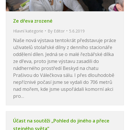
Ze dřeva zrozené
Hlavní kategorie
By
Editor
5.6.2019
Naše nová výstava tentokrát představuje práce
uživatelů stolařské dílny z denního stacionáře
oddělení dílen. Jedná se o malé řezbářské dílka
ze dřeva, proto jsme výstavu zasadili do
nádherného prostředí Beskyd na chatu
Prašivou do Válečkova sálu. I přes dlouhodobě
nepříznivé počasí jsme se vydali do 706 metrů
nad mořem, kde jsme uspořádali komorní akci
pro…
Účast na soutěži „Pohled do jiného a přece
stejného světa“