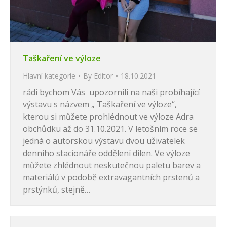
Taškaření ve výloze
Hlavní kategorie
By
Editor
18.10.2021
rádi bychom Vás upozornili na naši probíhající
výstavu s názvem „ Taškaření ve výloze“,
kterou si můžete prohlédnout ve výloze Adra
obchůdku až do 31.10.2021. V letošním roce se
jedná o autorskou výstavu dvou uživatelek
denního stacionáře oddělení dílen. Ve výloze
můžete zhlédnout neskutečnou paletu barev a
materiálů v podobě extravagantních prstenů a
prstýnků, stejně…