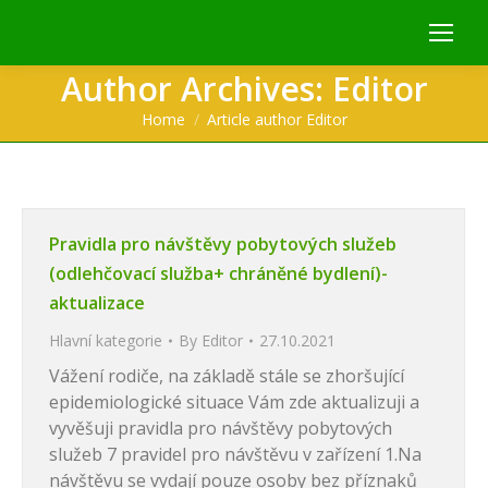
Author Archives:
Editor
You are here:
Home
Article author Editor
Pravidla pro návštěvy pobytových služeb
(odlehčovací služba+ chráněné bydlení)-
aktualizace
Hlavní kategorie
By
Editor
27.10.2021
Vážení rodiče, na základě stále se zhoršující
epidemiologické situace Vám zde aktualizuji a
vyvěšuji pravidla pro návštěvy pobytových
služeb 7 pravidel pro návštěvu v zařízení 1.Na
návštěvu se vydají pouze osoby bez příznaků