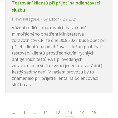
Testování klientů při přijetí na odlehčovací
službu
Hlavní kategorie
By
Editor
2.9.2021
Vážení rodiče, opatrovníci.. na základě
mimořádného opatření Ministerstva
zdravotnictví ČR ze dne 30.8.2021 bude opět při
přijetí klientů na odlehčovací službu probíhat
testování klientů prostřednictvím rychlých
antigenních testů RAT provedených
zdravotníkem ve frekvenci jedenkrát za 7 dní (
každý sedmý den). V našem provozu by to
znamenalo při přijetí klienta na odlehčovací
službu a v…
←
1
…
11
12
13
14
15
…