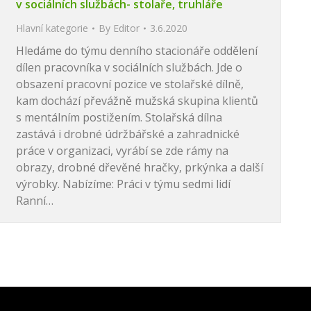
v sociálních službách- stolaře, truhláře
Hlavní kategorie
By
Editor
3.6.2020
Hledáme do týmu denního stacionáře oddělení
dílen pracovníka v sociálních službách. Jde o
obsazení pracovní pozice ve stolařské dílně,
kam dochází převážně mužská skupina klientů
s mentálním postižením. Stolařská dílna
zastává i drobné údržbářské a zahradnické
práce v organizaci, vyrábí se zde rámy na
obrazy, drobné dřevěné hračky, prkýnka a další
výrobky. Nabízíme: Práci v týmu sedmi lidí
Ranní…
→