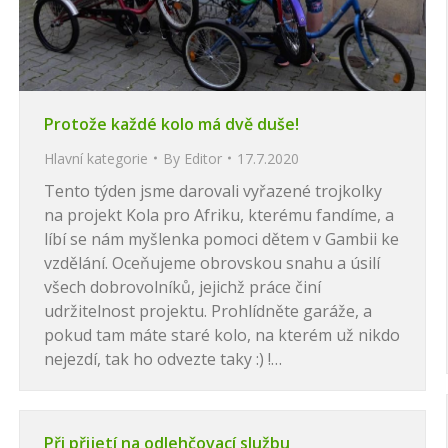
Protože každé kolo má dvě duše!
Hlavní kategorie
By
Editor
17.7.2020
Tento týden jsme darovali vyřazené trojkolky
na projekt Kola pro Afriku, kterému fandíme, a
líbí se nám myšlenka pomoci dětem v Gambii ke
vzdělání. Oceňujeme obrovskou snahu a úsilí
všech dobrovolníků, jejichž práce činí
udržitelnost projektu. Prohlídněte garáže, a
pokud tam máte staré kolo, na kterém už nikdo
nejezdí, tak ho odvezte taky :) !…
Při přijetí na odlehčovací službu