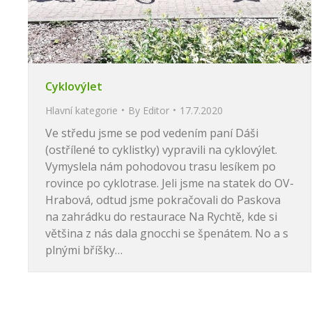
Cyklovýlet
Hlavní kategorie
By
Editor
17.7.2020
Ve středu jsme se pod vedením paní Dáši
(ostřílené to cyklistky) vypravili na cyklovýlet.
Vymyslela nám pohodovou trasu lesíkem po
rovince po cyklotrase. Jeli jsme na statek do OV-
Hrabová, odtud jsme pokračovali do Paskova
na zahrádku do restaurace Na Rychtě, kde si
většina z nás dala gnocchi se špenátem. No a s
plnými bříšky…