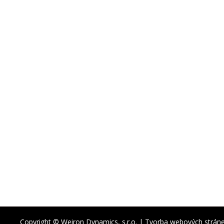
Copyright © Weiron Dynamics, s.r.o. |
Tvorba webových strán