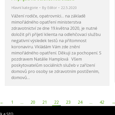
Hlavní kategorie
By
Editor
22.5.2020
Vážení rodiče, opatrovníci… na základě
mimořádného opatření ministerstva
zdravotnictví ze dne 19.května 2020, je nutné
doložit při příjetí klienta na odlehčovací službu
negativní výsledek testů na přítomnost
koronaviru. Vkládám Vám zde znění
mimořádného opatření. Děkuji za pochopení. S
pozdravem Natálie Hamplová Všem
poskytovatelům sociálních služeb v zařízení
domovů pro osoby se zdravotním postižením,
domovů…
←
1
…
20
21
22
23
24
…
42
ek
a
SEO