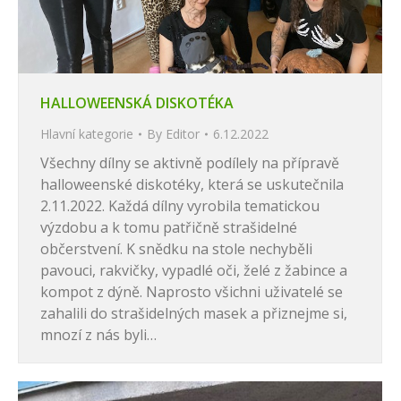
HALLOWEENSKÁ DISKOTÉKA
Hlavní kategorie
By
Editor
6.12.2022
Všechny dílny se aktivně podílely na přípravě
halloweenské diskotéky, která se uskutečnila
2.11.2022. Každá dílny vyrobila tematickou
výzdobu a k tomu patřičně strašidelné
občerstvení. K snědku na stole nechyběli
pavouci, rakvičky, vypadlé oči, želé z žabince a
kompot z dýně. Naprosto všichni uživatelé se
zahalili do strašidelných masek a přiznejme si,
mnozí z nás byli…