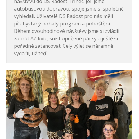
návštěvu do DS Radost Třinec. Jeli jsme
autobusovou dopravou, spoje jsme si společně
vyhledali. Uživatelé DS Radost pro nás měli
přichystaný bohatý program a pohoštění.
Během dvouhodinové návštěvy jsme si zvládli
zahrát AZ kvíz, sníst opečené párky a ještě si
pořádně zatancovat. Celý výlet se náramně
vydařil, už teď…