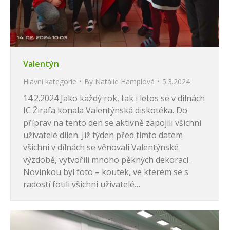
Valentýn
Hlavní kategorie
By
Natálie Hamplová
5.3.2024
14.2.2024 Jako každý rok, tak i letos se v dílnách
IC Žirafa konala Valentýnská diskotéka. Do
příprav na tento den se aktivně zapojili všichni
uživatelé dílen. Již týden před tímto datem
všichni v dílnách se věnovali Valentýnské
výzdobě, vytvořili mnoho pěkných dekorací.
Novinkou byl foto – koutek, ve kterém se s
radostí fotili všichni uživatelé…