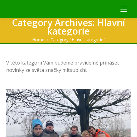
Category Archives:
Hlavní
kategorie
You are here:
Home
Category "Hlavní kategorie"
V této kategorii Vám budeme pravidelně přinášet
novinky ze světa značky mitsubishi.