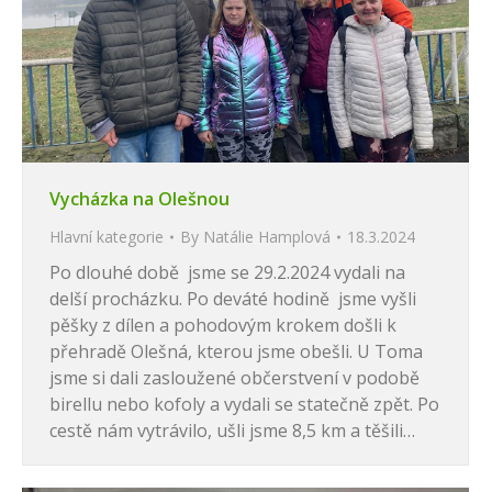
Vycházka na Olešnou
Hlavní kategorie
By
Natálie Hamplová
18.3.2024
Po dlouhé době jsme se 29.2.2024 vydali na
delší procházku. Po deváté hodině jsme vyšli
pěšky z dílen a pohodovým krokem došli k
přehradě Olešná, kterou jsme obešli. U Toma
jsme si dali zasloužené občerstvení v podobě
birellu nebo kofoly a vydali se statečně zpět. Po
cestě nám vytrávilo, ušli jsme 8,5 km a těšili…