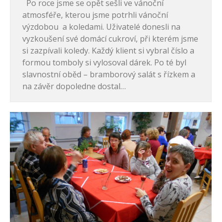
Po roce jsme se opět sešli ve vánoční
atmosféře, kterou jsme potrhli vánoční
výzdobou a koledami. Uživatelé donesli na
vyzkoušení své domácí cukroví, při kterém jsme
si zazpívali koledy. Každý klient si vybral číslo a
formou tomboly si vylosoval dárek. Po té byl
slavnostní oběd – bramborový salát s řízkem a
na závěr dopoledne dostal…