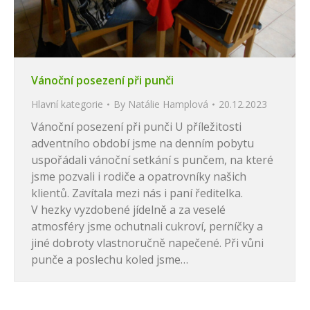
Vánoční posezení při punči
Hlavní kategorie
By
Natálie Hamplová
20.12.2023
Vánoční posezení při punči U příležitosti
adventního období jsme na denním pobytu
uspořádali vánoční setkání s punčem, na které
jsme pozvali i rodiče a opatrovníky našich
klientů. Zavítala mezi nás i paní ředitelka.
V hezky vyzdobené jídelně a za veselé
atmosféry jsme ochutnali cukroví, perníčky a
jiné dobroty vlastnoručně napečené. Při vůni
punče a poslechu koled jsme…