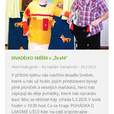
DIVADÉLKO SMÍŠEK v „Žirafě“
Hlavní kategorie
By
Natálie Hamplová
20.2.2025
V příštím týdnu nás navštíví divadlo Smíšek,
které u nás už hrálo. Jejich představení bývají
plné písniček a veselých maňásků, herci nás
zapojují do děje pohádky, které nás opravdu
baví. Moc se těšíme! Kdy: středa 5.3.2025 V kolik
hodin: v 10:30 hod. Co se hraje: POHÁDKA O
LAKOMÉ LIŠCE Kde: na odd. ergoterapie-