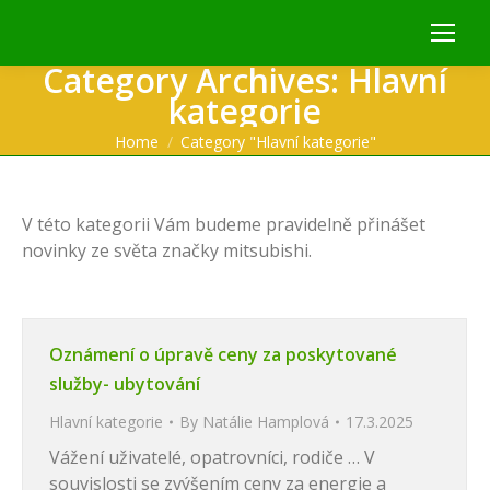
Category Archives:
Hlavní
kategorie
You are here:
Home
Category "Hlavní kategorie"
V této kategorii Vám budeme pravidelně přinášet
novinky ze světa značky mitsubishi.
Oznámení o úpravě ceny za poskytované
služby- ubytování
Hlavní kategorie
By
Natálie Hamplová
17.3.2025
Vážení uživatelé, opatrovníci, rodiče … V
souvislosti se zvýšením ceny za energie a