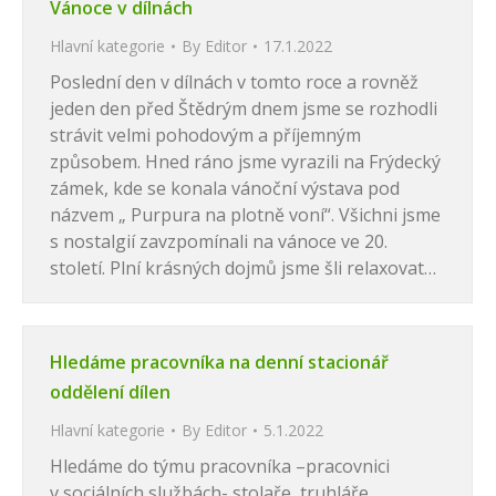
Vánoce v dílnách
Hlavní kategorie
By
Editor
17.1.2022
Poslední den v dílnách v tomto roce a rovněž
jeden den před Štědrým dnem jsme se rozhodli
strávit velmi pohodovým a příjemným
způsobem. Hned ráno jsme vyrazili na Frýdecký
zámek, kde se konala vánoční výstava pod
názvem „ Purpura na plotně voní“. Všichni jsme
s nostalgií zavzpomínali na vánoce ve 20.
století. Plní krásných dojmů jsme šli relaxovat…
Hledáme pracovníka na denní stacionář
oddělení dílen
Hlavní kategorie
By
Editor
5.1.2022
Hledáme do týmu pracovníka –pracovnici
v sociálních službách- stolaře, truhláře