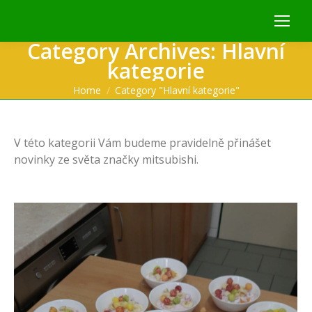
Category Archives:
Hlavní
kategorie
You are here:
Home
Category "Hlavní kategorie"
V této kategorii Vám budeme pravidelně přinášet
novinky ze světa značky mitsubishi.