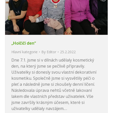
„Holčičí den“
Hlavní kategorie
By
Editor
25.2.2022
Dne 7.1. jsme si v dílnách udělaly kosmetický
den, na který jsme se pečlivě připravily.
Uživatelky si donesly svou vlastní dekorativní
kosmetiku. Společně jsme si vysvětlily péči o
pleť a následně jsme si zkoušely denní líčení.
Následovala úprava nehtů včetně lakovaní
lakem dle vlastních představ uživatelek. Vše
jsme završily krásným účesem, které si
uživatelky udělaly navzájem.…