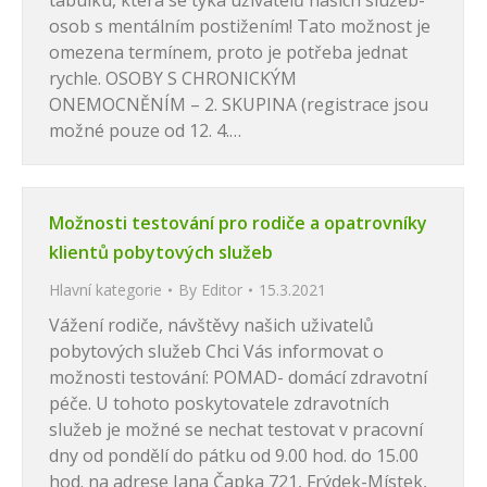
tabulku, která se týká uživatelů našich služeb-
osob s mentálním postižením! Tato možnost je
omezena termínem, proto je potřeba jednat
rychle. OSOBY S CHRONICKÝM
ONEMOCNĚNÍM – 2. SKUPINA (registrace jsou
možné pouze od 12. 4.…
Možnosti testování pro rodiče a opatrovníky
klientů pobytových služeb
Hlavní kategorie
By
Editor
15.3.2021
Vážení rodiče, návštěvy našich uživatelů
pobytových služeb Chci Vás informovat o
možnosti testování: POMAD- domácí zdravotní
péče. U tohoto poskytovatele zdravotních
služeb je možné se nechat testovat v pracovní
dny od pondělí do pátku od 9.00 hod. do 15.00
hod. na adrese Jana Čapka 721, Frýdek-Místek,