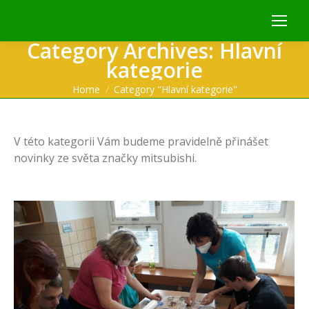
Category Archives:
Hlavní
kategorie
You are here:
Home
Category "Hlavní kategorie"
V této kategorii Vám budeme pravidelně přinášet
novinky ze světa značky mitsubishi.