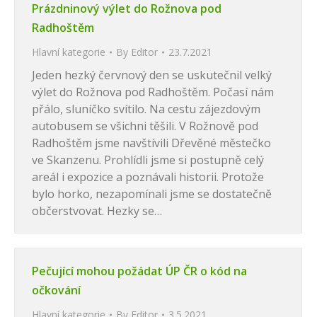
Prázdninový výlet do Rožnova pod
Radhoštěm
Hlavní kategorie
By
Editor
23.7.2021
Jeden hezký červnový den se uskutečnil velký
výlet do Rožnova pod Radhoštěm. Počasí nám
přálo, sluníčko svítilo. Na cestu zájezdovým
autobusem se všichni těšili. V Rožnově pod
Radhoštěm jsme navštívili Dřevěné městečko
ve Skanzenu. Prohlídli jsme si postupně celý
areál i expozice a poznávali historii. Protože
bylo horko, nezapomínali jsme se dostatečně
občerstvovat. Hezky se…
Pečující mohou požádat ÚP ČR o kód na
očkování
Hlavní kategorie
By
Editor
3.5.2021