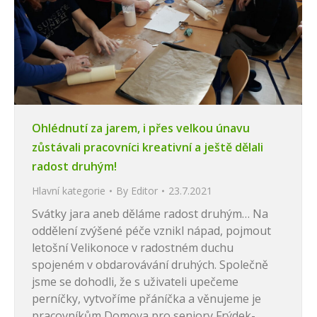
Ohlédnutí za jarem, i přes velkou únavu
zůstávali pracovníci kreativní a ještě dělali
radost druhým!
Hlavní kategorie
By
Editor
23.7.2021
Svátky jara aneb děláme radost druhým… Na
oddělení zvýšené péče vznikl nápad, pojmout
letošní Velikonoce v radostném duchu
spojeném v obdarovávání druhých. Společně
jsme se dohodli, že s uživateli upečeme
perníčky, vytvoříme přáníčka a věnujeme je
pracovníkům Domova pro seniory Frýdek-